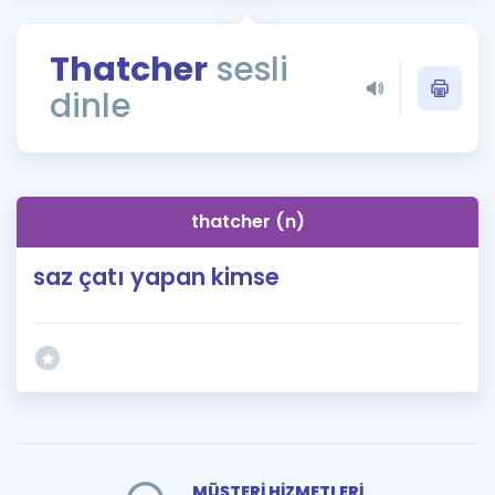
Puan Hesaplama
Thatcher
sesli
Rehberlik Aracı
dinle
ÖSYM Sınav Takvimi
Kampanyalar
Blog
thatcher (n)
İngilizce Gramer
saz çatı yapan kimse
MÜŞTERİ HİZMETLERİ