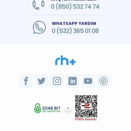
0 (850) 532 74 74
WHATSAPP YARDIM
0 (532) 365 01 08