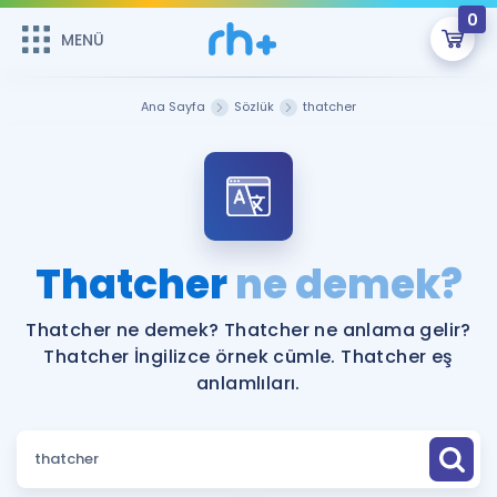
0
MENÜ
MENÜ
Üye Girişi
Ana Sayfa
Sözlük
thatcher
Online Dersler
Sepetin Şu An Boş.
Çalışma Paketleri
Remzi Hoca ile seni sınava hazırlayacak onlarca eğitim seni
bekliyor!
Kitaplar ve Kaynaklar
GİRİŞ YAP
Thatcher
ne demek?
Katılımcı Görüşleri
Şifremi Hatırlamıyorum
Thatcher ne demek? Thatcher ne anlama gelir?
Thatcher İngilizce örnek cümle. Thatcher eş
ÜYE DEĞİLİM
Faydalı Araçlar
anlamlıları.
Ücretsiz Kaynaklar
Blog
İngilizce Gramer
Hakkımızda
Kariyer
Sözlük
Soru & Cevap
İletişim