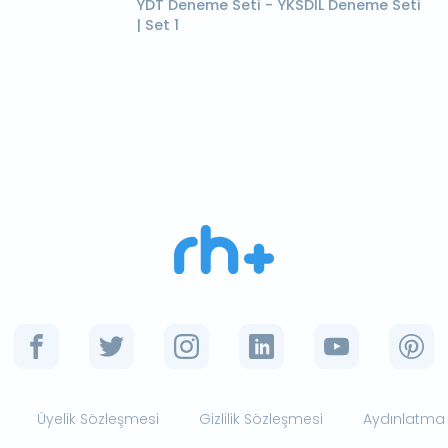
YDT Deneme Seti - YKSDİL Deneme Seti
| Set 1
Üyelik Sözleşmesi
Gizlilik Sözleşmesi
Aydınlatma