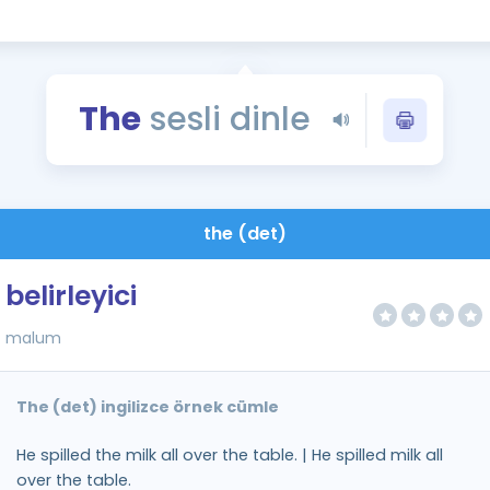
Kampanyalar
Eğitim ve Kitaplar
Blog
The
sesli dinle
YDS - YÖKDİL Tüm S
İngilizce Gram
İngilizce Gramer
the (det)
belirleyici
malum
The (det) ingilizce örnek cümle
He spilled the milk all over the table. | He spilled milk all
over the table.