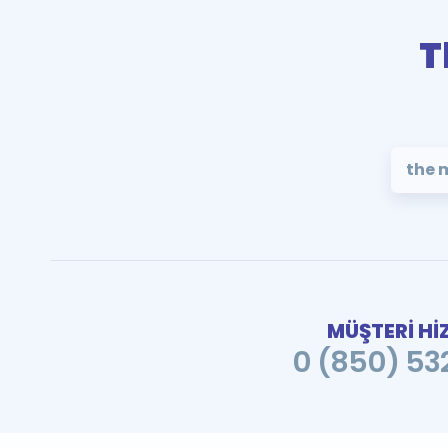
T
the 
MÜŞTERİ Hİ
0 (850) 532