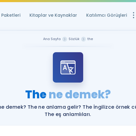
Paketleri
Kitaplar ve Kaynaklar
Katılımcı Görüşleri
Ücretsiz Kayna
Ana Sayfa
Sözlük
the
YDS ve YÖKDİL içi
Sözlük
İngilizce Sınavları
Puan Hesapla
The
ne demek?
YDS ve YÖKDİL P
Remz
Rehberlik Aracı
ne demek? The ne anlama gelir? The İngilizce örnek c
YDS ve YÖKDİL'e H
The eş anlamlıları.
ÖSYM Sınav Ta
Tüm ÖSYM Sınavl