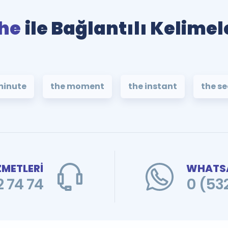
he
ile Bağlantılı Kelimel
minute
the moment
the instant
the s
ZMETLERİ
WHATSA
 74 74
0 (53