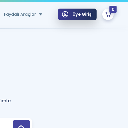
0
Faydalı Araçlar
Üye Girişi
klar
n Ücretsiz Kaynaklar
 için Özel Sözlük
Sepetin Şu An Boş.
ma
uan Hesaplama Aracı
i Hoca ile seni sınava hazırlayacak onlarca eğitim seni bekliyor!
Şifremi Hatırlamıyorum
GİRİŞ YAP
ümle.
azırlananlar için Öneriler
kvimi
ÜYE DEĞİLİM
arı Tek Takvimde