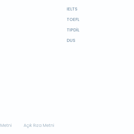
IELTS
TOEFL
TIPDİL
DUS
 Metni
Açık Rıza Metni