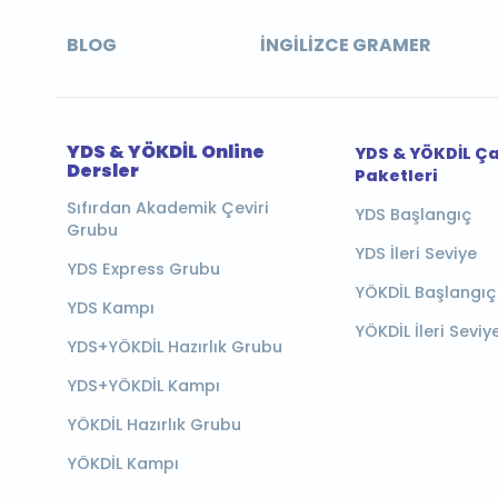
BLOG
İNGILIZCE GRAMER
YDS & YÖKDİL Online
YDS & YÖKDİL Ç
Dersler
Paketleri
Sıfırdan Akademik Çeviri
YDS Başlangıç
Grubu
YDS İleri Seviye
YDS Express Grubu
YÖKDİL Başlangıç
YDS Kampı
YÖKDİL İleri Seviy
YDS+YÖKDİL Hazırlık Grubu
YDS+YÖKDİL Kampı
YÖKDİL Hazırlık Grubu
YÖKDİL Kampı