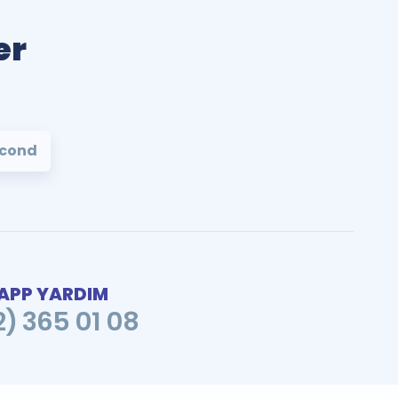
er
econd
PP YARDIM
2) 365 01 08