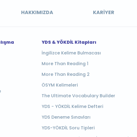
HAKKIMIZDA
KARIYER
alışma
YDS & YÖKDİL Kitapları
İngilizce Kelime Bulmacası
More Than Reading 1
More Than Reading 2
ÖSYM Kelimeleri
e
The Ultimate Vocabulary Builder
YDS - YÖKDİL Kelime Defteri
YDS Deneme Sınavları
YDS-YÖKDİL Soru Tipleri