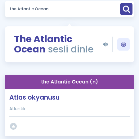
Puan Hesaplama
Rehberlik Aracı
ÖSYM Sınav Takvimi
The Atlantic
Ocean
sesli dinle
Kampanyalar
Blog
İngilizce Gramer
the Atlantic Ocean (n)
Atlas okyanusu
Atlantik