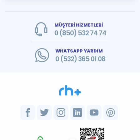
MÜŞTERİ HİZMETLERİ
0 (850) 532 74 74
WHATSAPP YARDIM
0 (532) 365 01 08