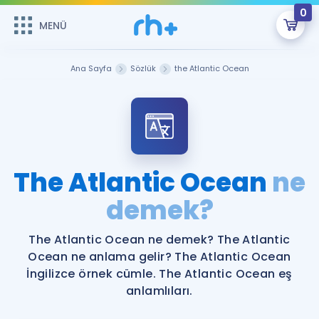
0
MENÜ
MENÜ
Üye Girişi
Ana Sayfa
Sözlük
the Atlantic Ocean
Online Dersler
Sepetin Şu An Boş.
Çalışma Paketleri
Remzi Hoca ile seni sınava hazırlayacak onlarca eğitim seni
bekliyor!
Kitaplar ve Kaynaklar
GİRİŞ YAP
The Atlantic Ocean
ne
Katılımcı Görüşleri
demek?
Şifremi Hatırlamıyorum
ÜYE DEĞİLİM
Faydalı Araçlar
The Atlantic Ocean ne demek? The Atlantic
Ocean ne anlama gelir? The Atlantic Ocean
Ücretsiz Kaynaklar
Blog
İngilizce Gramer
İngilizce örnek cümle. The Atlantic Ocean eş
anlamlıları.
Hakkımızda
Kariyer
Sözlük
Soru & Cevap
İletişim