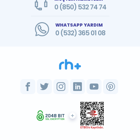
0 (850) 532 74 74
WHATSAPP YARDIM
0 (532) 365 01 08