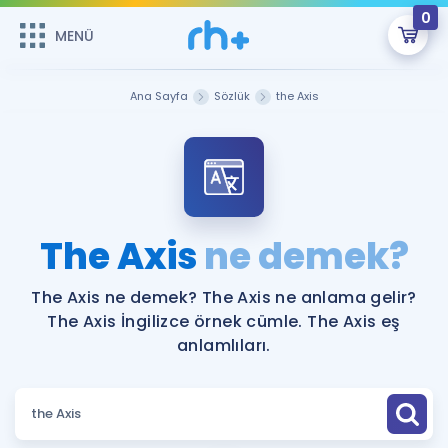
0
MENÜ
MENÜ
Üye Girişi
Ana Sayfa
Sözlük
the Axis
Online Dersler
Sepetin Şu An Boş.
Çalışma Paketleri
Remzi Hoca ile seni sınava hazırlayacak onlarca eğitim seni
bekliyor!
Kitaplar ve Kaynaklar
GİRİŞ YAP
The Axis
ne demek?
Katılımcı Görüşleri
Şifremi Hatırlamıyorum
The Axis ne demek? The Axis ne anlama gelir?
The Axis İngilizce örnek cümle. The Axis eş
ÜYE DEĞİLİM
Faydalı Araçlar
anlamlıları.
Ücretsiz Kaynaklar
Blog
İngilizce Gramer
Hakkımızda
Kariyer
Sözlük
Soru & Cevap
İletişim