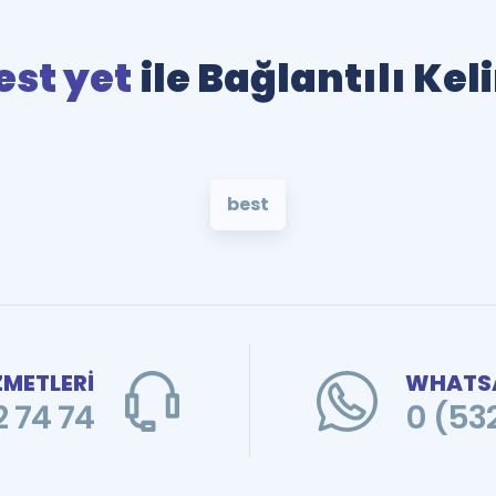
est yet
ile Bağlantılı Ke
best
ZMETLERİ
WHATSA
 74 74
0 (53