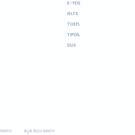
E-YDS
IELTS
TOEFL
TIPDİL
DUS
 Metni
Açık Rıza Metni