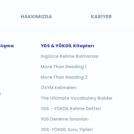
HAKKIMIZDA
KARIYER
alışma
YDS & YÖKDİL Kitapları
İngilizce Kelime Bulmacası
More Than Reading 1
More Than Reading 2
ÖSYM Kelimeleri
e
The Ultimate Vocabulary Builder
YDS - YÖKDİL Kelime Defteri
YDS Deneme Sınavları
YDS-YÖKDİL Soru Tipleri