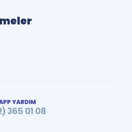
limeler
PP YARDIM
2) 365 01 08