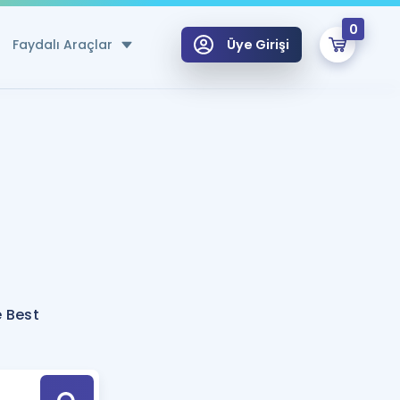
0
Faydalı Araçlar
Üye Girişi
klar
n Ücretsiz Kaynaklar
 için Özel Sözlük
Sepetin Şu An Boş.
ma
uan Hesaplama Aracı
i Hoca ile seni sınava hazırlayacak onlarca eğitim seni bekliyor!
Şifremi Hatırlamıyorum
GİRİŞ YAP
e Best
azırlananlar için Öneriler
kvimi
ÜYE DEĞİLİM
arı Tek Takvimde