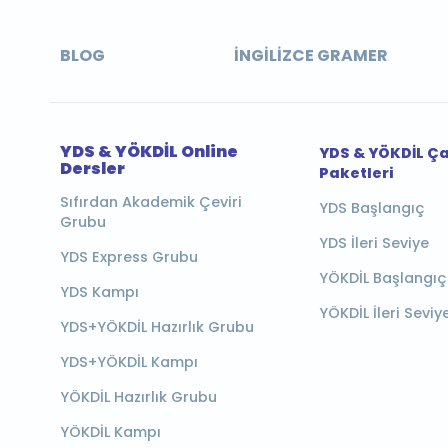
BLOG
İNGILIZCE GRAMER
YDS & YÖKDİL Online
YDS & YÖKDİL Ç
Dersler
Paketleri
Sıfırdan Akademik Çeviri
YDS Başlangıç
Grubu
YDS İleri Seviye
YDS Express Grubu
YÖKDİL Başlangıç
YDS Kampı
YÖKDİL İleri Seviy
YDS+YÖKDİL Hazırlık Grubu
YDS+YÖKDİL Kampı
YÖKDİL Hazırlık Grubu
YÖKDİL Kampı