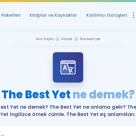
Paketleri
Kitaplar ve Kaynaklar
Katılımcı Görüşleri
Ücretsiz Kayna
Ana Sayfa
Sözlük
the best yet
YDS ve YÖKDİL içi
Sözlük
İngilizce Sınavları
Puan Hesapla
The Best Yet
ne demek?
YDS ve YÖKDİL P
Remz
Rehberlik Aracı
est Yet ne demek? The Best Yet ne anlama gelir? Th
YDS ve YÖKDİL'e H
Yet İngilizce örnek cümle. The Best Yet eş anlamlıları.
ÖSYM Sınav Ta
Tüm ÖSYM Sınavl