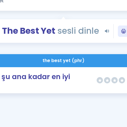
Kampanyalar
Eğitim ve Kitaplar
Blog
The Best Yet
sesli dinle
YDS - YÖKDİL Tüm S
İngilizce Gram
İngilizce Gramer
the best yet (phr)
şu ana kadar en iyi