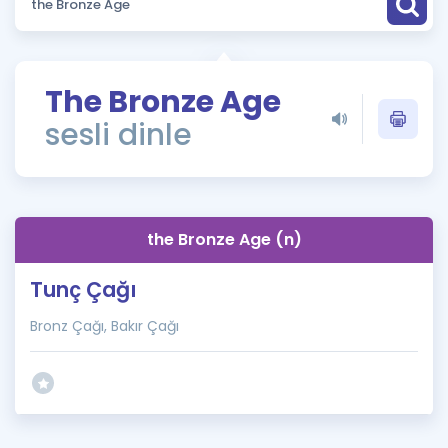
Puan Hesaplama
Rehberlik Aracı
The Bronze Age
ÖSYM Sınav Takvimi
sesli dinle
Kampanyalar
Blog
the Bronze Age (n)
İngilizce Gramer
Tunç Çağı
Bronz Çağı, Bakır Çağı