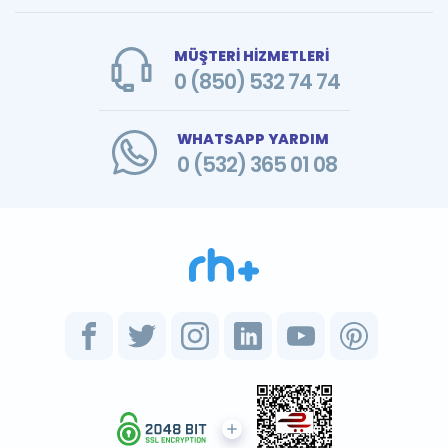
MÜŞTERİ HİZMETLERİ
0 (850) 532 74 74
WHATSAPP YARDIM
0 (532) 365 01 08