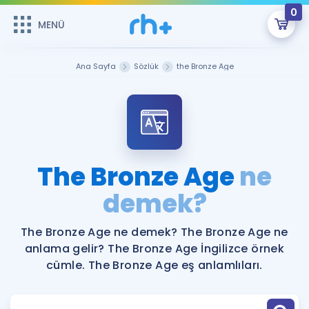
0
MENÜ
MENÜ
Üye Girişi
Ana Sayfa
Sözlük
the Bronze Age
Online Dersler
Sepetin Şu An Boş.
Çalışma Paketleri
Remzi Hoca ile seni sınava hazırlayacak onlarca eğitim seni
bekliyor!
Kitaplar ve Kaynaklar
GİRİŞ YAP
The Bronze Age
ne
Katılımcı Görüşleri
demek?
Şifremi Hatırlamıyorum
ÜYE DEĞİLİM
Faydalı Araçlar
The Bronze Age ne demek? The Bronze Age ne
anlama gelir? The Bronze Age İngilizce örnek
Ücretsiz Kaynaklar
Blog
İngilizce Gramer
cümle. The Bronze Age eş anlamlıları.
Hakkımızda
Kariyer
Sözlük
Soru & Cevap
İletişim