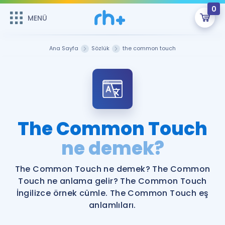
0
MENÜ
MENÜ
Üye Girişi
Ana Sayfa
Sözlük
the common touch
Online Dersler
Sepetin Şu An Boş.
Çalışma Paketleri
Remzi Hoca ile seni sınava hazırlayacak onlarca eğitim seni
bekliyor!
Kitaplar ve Kaynaklar
GİRİŞ YAP
The Common Touch
Katılımcı Görüşleri
ne demek?
Şifremi Hatırlamıyorum
ÜYE DEĞİLİM
Faydalı Araçlar
The Common Touch ne demek? The Common
Touch ne anlama gelir? The Common Touch
Ücretsiz Kaynaklar
Blog
İngilizce Gramer
İngilizce örnek cümle. The Common Touch eş
anlamlıları.
Hakkımızda
Kariyer
Sözlük
Soru & Cevap
İletişim