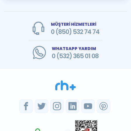
MÜŞTERİ HİZMETLERİ
0 (850) 532 74 74
WHATSAPP YARDIM
0 (532) 365 01 08