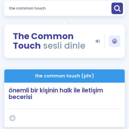
Puan Hesaplama
Rehberlik Aracı
ÖSYM Sınav Takvimi
The Common
Touch
sesli dinle
Kampanyalar
Blog
İngilizce Gramer
the common touch (phr)
önemli bir kişinin halk ile iletişim
becerisi