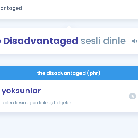
Kampanyalar
Eğitim ve Kitaplar
Blog
YDS - YÖKDİL Tüm S
e Disadvantaged
sesli dinle
İngilizce Gram
İngilizce Gramer
the disadvantaged (phr)
yoksunlar
ezilen kesim, geri kalmış bölgeler