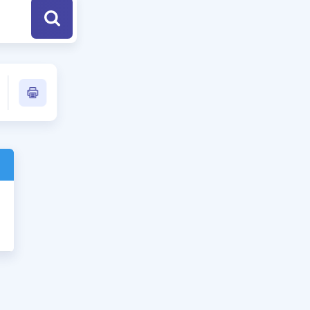
a Özel Fırsatlar
ınavlarla İlgili Haberler
er
 ve Konu Anlatımı