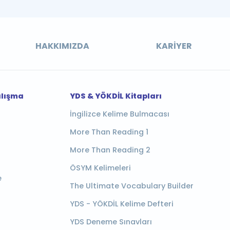
HAKKIMIZDA
KARIYER
alışma
YDS & YÖKDİL Kitapları
İngilizce Kelime Bulmacası
More Than Reading 1
More Than Reading 2
ÖSYM Kelimeleri
e
The Ultimate Vocabulary Builder
YDS - YÖKDİL Kelime Defteri
YDS Deneme Sınavları