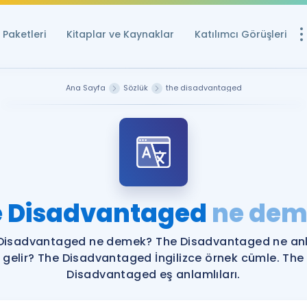
Paketleri
Kitaplar ve Kaynaklar
Katılımcı Görüşleri
Ücretsiz Kayna
Ana Sayfa
Sözlük
the disadvantaged
YDS ve YÖKDİL içi
Sözlük
İngilizce Sınavları
Puan Hesapla
e Disadvantaged
ne dem
YDS ve YÖKDİL P
Remz
Rehberlik Aracı
Disadvantaged ne demek? The Disadvantaged ne a
YDS ve YÖKDİL'e H
gelir? The Disadvantaged İngilizce örnek cümle. The
Disadvantaged eş anlamlıları.
ÖSYM Sınav Ta
Tüm ÖSYM Sınavl