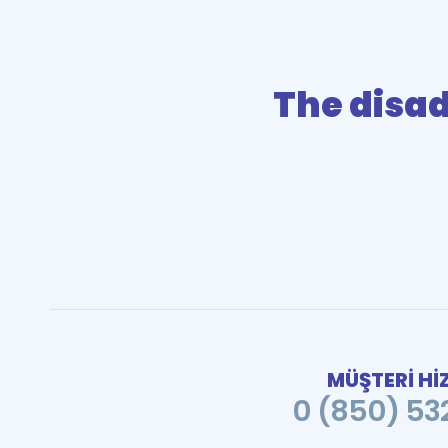
The disa
MÜŞTERİ Hİ
0 (850) 532