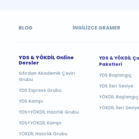
BLOG
İNGILIZCE GRAMER
YDS & YÖKDİL Online
YDS & YÖKDİL Ç
Dersler
Paketleri
Sıfırdan Akademik Çeviri
YDS Başlangıç
Grubu
YDS İleri Seviye
YDS Express Grubu
YÖKDİL Başlangıç
YDS Kampı
YÖKDİL İleri Seviy
YDS+YÖKDİL Hazırlık Grubu
YDS+YÖKDİL Kampı
YÖKDİL Hazırlık Grubu