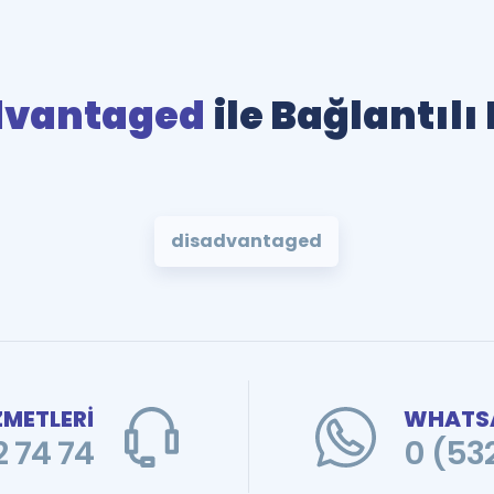
dvantaged
ile Bağlantılı
disadvantaged
ZMETLERİ
WHATSA
 74 74
0 (53