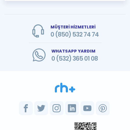
MÜŞTERİ HİZMETLERİ
0 (850) 532 74 74
WHATSAPP YARDIM
0 (532) 365 01 08