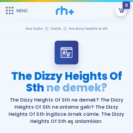
0
MENÜ
MENÜ
Üye Girişi
Ana Sayfa
Sözlük
the dizzy heights of sth
Online Dersler
Sepetin Şu An Boş.
Çalışma Paketleri
Remzi Hoca ile seni sınava hazırlayacak onlarca eğitim seni
bekliyor!
Kitaplar ve Kaynaklar
GİRİŞ YAP
The Dizzy Heights Of
Katılımcı Görüşleri
Sth
ne demek?
Şifremi Hatırlamıyorum
ÜYE DEĞİLİM
Faydalı Araçlar
The Dizzy Heights Of Sth ne demek? The Dizzy
Heights Of Sth ne anlama gelir? The Dizzy
Ücretsiz Kaynaklar
Blog
İngilizce Gramer
Heights Of Sth İngilizce örnek cümle. The Dizzy
Heights Of Sth eş anlamlıları.
Hakkımızda
Kariyer
Sözlük
Soru & Cevap
İletişim