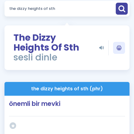
Puan Hesaplama
Rehberlik Aracı
ÖSYM Sınav Takvimi
The Dizzy
Heights Of Sth
Kampanyalar
sesli dinle
Blog
İngilizce Gramer
the dizzy heights of sth (phr)
önemli bir mevki