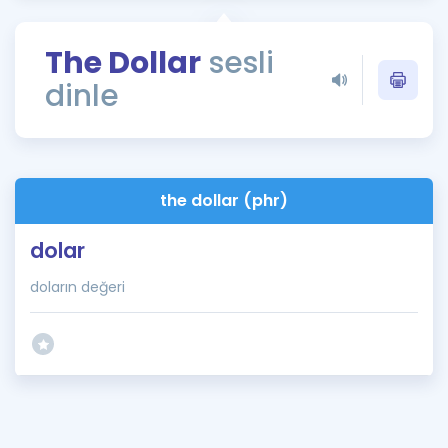
Puan Hesaplama
The Dollar
sesli
Rehberlik Aracı
dinle
ÖSYM Sınav Takvimi
Kampanyalar
Blog
the dollar (phr)
İngilizce Gramer
dolar
doların değeri