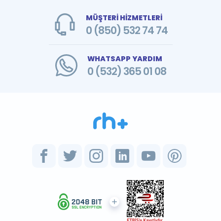
MÜŞTERİ HİZMETLERİ
0 (850) 532 74 74
WHATSAPP YARDIM
0 (532) 365 01 08