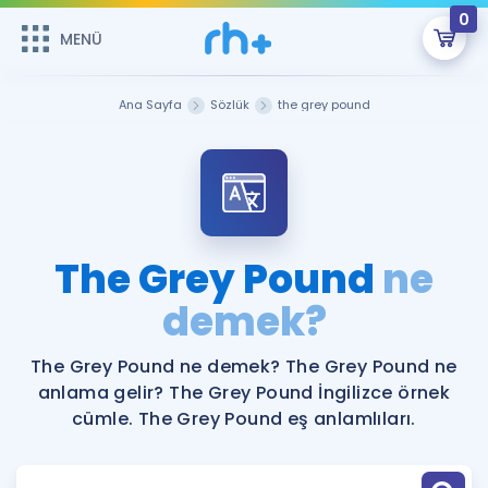
0
MENÜ
MENÜ
Üye Girişi
Ana Sayfa
Sözlük
the grey pound
Online Dersler
Sepetin Şu An Boş.
Çalışma Paketleri
Remzi Hoca ile seni sınava hazırlayacak onlarca eğitim seni
bekliyor!
Kitaplar ve Kaynaklar
GİRİŞ YAP
The Grey Pound
ne
Katılımcı Görüşleri
demek?
Şifremi Hatırlamıyorum
ÜYE DEĞİLİM
Faydalı Araçlar
The Grey Pound ne demek? The Grey Pound ne
anlama gelir? The Grey Pound İngilizce örnek
Ücretsiz Kaynaklar
Blog
İngilizce Gramer
cümle. The Grey Pound eş anlamlıları.
Hakkımızda
Kariyer
Sözlük
Soru & Cevap
İletişim