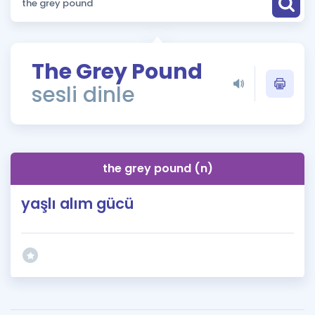
Puan Hesaplama
Rehberlik Aracı
The Grey Pound
ÖSYM Sınav Takvimi
sesli dinle
Kampanyalar
Blog
the grey pound (n)
İngilizce Gramer
yaşlı alım gücü