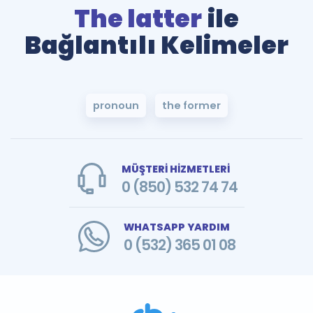
The latter
ile
Bağlantılı Kelimeler
pronoun
the former
MÜŞTERİ HİZMETLERİ
0 (850) 532 74 74
WHATSAPP YARDIM
0 (532) 365 01 08