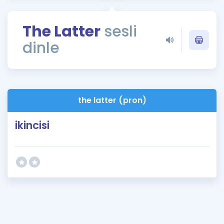
Puan Hesaplama
The Latter
sesli
Rehberlik Aracı
dinle
ÖSYM Sınav Takvimi
Kampanyalar
Blog
the latter (pron)
İngilizce Gramer
ikincisi