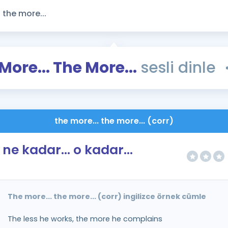
Kampanyalar
Eğitim ve Kitaplar
Blog
YDS - YÖKDİL Tüm S
More... The More...
sesli dinle
İngilizce Gram
İngilizce Gramer
the more... the more... (corr)
ne kadar... o kadar...
The more... the more... (corr) ingilizce örnek cümle
The less he works, the more he complains