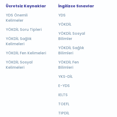
Ücretsiz Kaynaklar
İngilizce Sınavlar
YDS Önemli
YDS
Kelimeler
YÖKDİL
YÖKDİL Soru Tipleri
YÖKDİL Sosyal
YÖKDİL Sağlık
Bilimler
Kelimeleri
YÖKDİL Sağlık
YÖKDİL Fen Kelimeleri
Bilimleri
YÖKDİL Sosyal
YÖKDİL Fen
Kelimeleri
Bilimleri
YKS-DİL
E-YDS
IELTS
TOEFL
TIPDİL