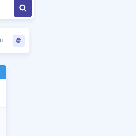
a Özel Fırsatlar
ınavlarla İlgili Haberler
er
 ve Konu Anlatımı