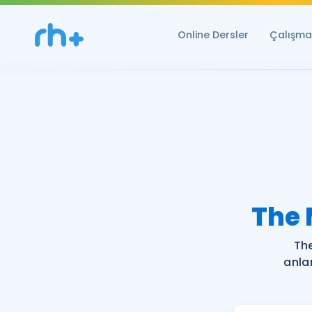
Online Dersler
Çalışma 
The 
The
anla