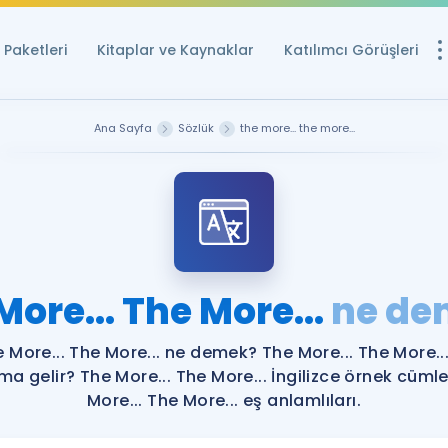
Paketleri
Kitaplar ve Kaynaklar
Katılımcı Görüşleri
Ücretsiz Kayna
Ana Sayfa
Sözlük
the more... the more...
YDS ve YÖKDİL içi
Sözlük
İngilizce Sınavları
Puan Hesapla
More... The More...
ne de
YDS ve YÖKDİL P
Remz
Rehberlik Aracı
 More... The More... ne demek? The More... The More..
YDS ve YÖKDİL'e H
ma gelir? The More... The More... İngilizce örnek cümle
More... The More... eş anlamlıları.
ÖSYM Sınav Ta
Tüm ÖSYM Sınavl