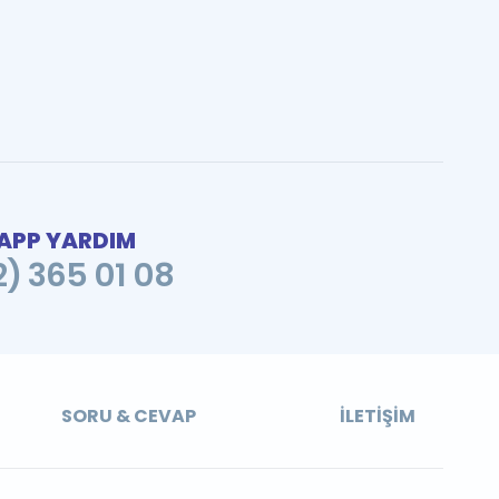
PP YARDIM
2) 365 01 08
SORU & CEVAP
İLETIŞIM