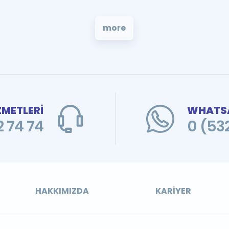
more
ZMETLERİ
WHATSA
 74 74
0 (53
HAKKIMIZDA
KARIYER