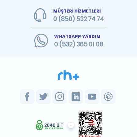
MÜŞTERİ HİZMETLERİ
0 (850) 532 74 74
WHATSAPP YARDIM
0 (532) 365 01 08