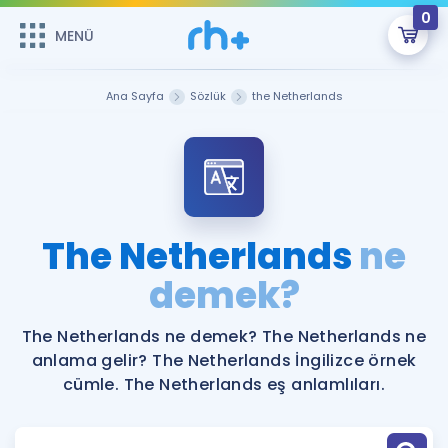
0
MENÜ
MENÜ
Üye Girişi
Ana Sayfa
Sözlük
the Netherlands
Online Dersler
Sepetin Şu An Boş.
Çalışma Paketleri
Remzi Hoca ile seni sınava hazırlayacak onlarca eğitim seni
bekliyor!
Kitaplar ve Kaynaklar
GİRİŞ YAP
The Netherlands
ne
Katılımcı Görüşleri
demek?
Şifremi Hatırlamıyorum
ÜYE DEĞİLİM
Faydalı Araçlar
The Netherlands ne demek? The Netherlands ne
anlama gelir? The Netherlands İngilizce örnek
Ücretsiz Kaynaklar
Blog
İngilizce Gramer
cümle. The Netherlands eş anlamlıları.
Hakkımızda
Kariyer
Sözlük
Soru & Cevap
İletişim