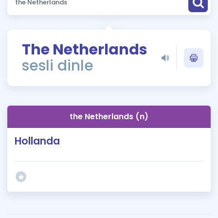
Puan Hesaplama
Rehberlik Aracı
The Netherlands
ÖSYM Sınav Takvimi
sesli dinle
Kampanyalar
Blog
the Netherlands (n)
İngilizce Gramer
Hollanda