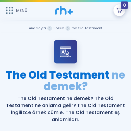
0
MENÜ
MENÜ
Üye Girişi
Ana Sayfa
Sözlük
the Old Testament
Online Dersler
Sepetin Şu An Boş.
Çalışma Paketleri
Remzi Hoca ile seni sınava hazırlayacak onlarca eğitim seni
bekliyor!
Kitaplar ve Kaynaklar
GİRİŞ YAP
The Old Testament
ne
Katılımcı Görüşleri
demek?
Şifremi Hatırlamıyorum
ÜYE DEĞİLİM
Faydalı Araçlar
The Old Testament ne demek? The Old
Testament ne anlama gelir? The Old Testament
Ücretsiz Kaynaklar
Blog
İngilizce Gramer
İngilizce örnek cümle. The Old Testament eş
anlamlıları.
Hakkımızda
Kariyer
Sözlük
Soru & Cevap
İletişim