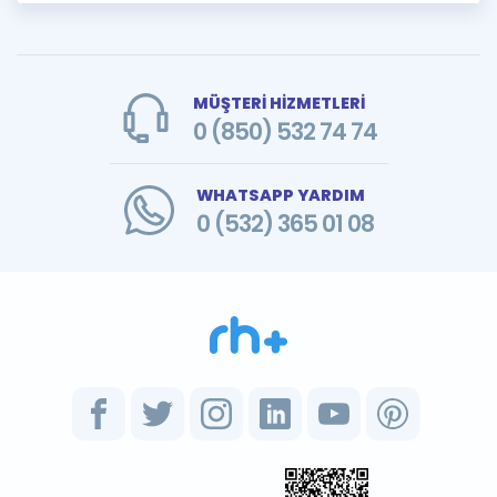
MÜŞTERİ HİZMETLERİ
0 (850) 532 74 74
WHATSAPP YARDIM
0 (532) 365 01 08