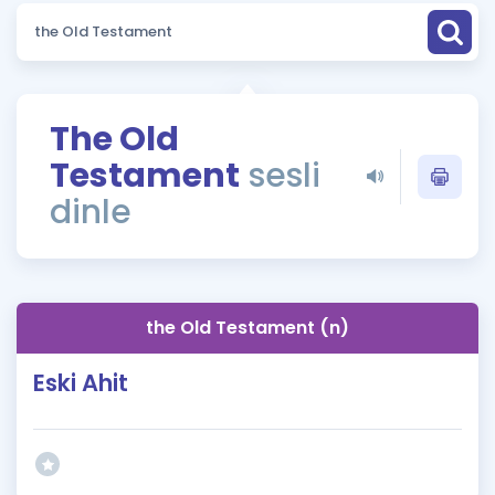
Puan Hesaplama
Rehberlik Aracı
ÖSYM Sınav Takvimi
The Old
Testament
sesli
Kampanyalar
dinle
Blog
İngilizce Gramer
the Old Testament (n)
Eski Ahit