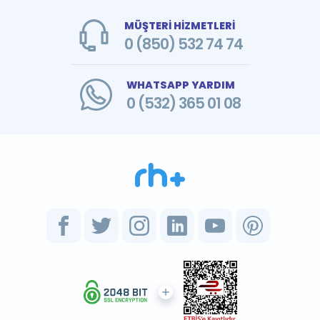
MÜŞTERİ HİZMETLERİ
0 (850) 532 74 74
WHATSAPP YARDIM
0 (532) 365 01 08