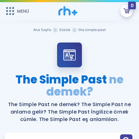
0
MENÜ
MENÜ
Üye Girişi
Ana Sayfa
Sözlük
the simple past
Online Dersler
Sepetin Şu An Boş.
Çalışma Paketleri
Remzi Hoca ile seni sınava hazırlayacak onlarca eğitim seni
bekliyor!
Kitaplar ve Kaynaklar
GİRİŞ YAP
The Simple Past
ne
Katılımcı Görüşleri
demek?
Şifremi Hatırlamıyorum
ÜYE DEĞİLİM
Faydalı Araçlar
The Simple Past ne demek? The Simple Past ne
anlama gelir? The Simple Past İngilizce örnek
Ücretsiz Kaynaklar
Blog
İngilizce Gramer
cümle. The Simple Past eş anlamlıları.
Hakkımızda
Kariyer
Sözlük
Soru & Cevap
İletişim