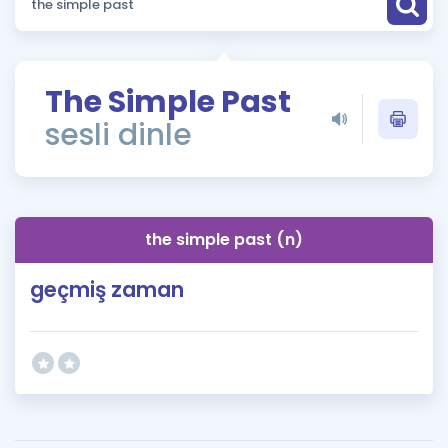
Puan Hesaplama
Rehberlik Aracı
The Simple Past
ÖSYM Sınav Takvimi
sesli dinle
Kampanyalar
Blog
the simple past (n)
İngilizce Gramer
geçmiş zaman