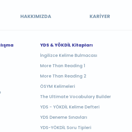
HAKKIMIZDA
KARIYER
alışma
YDS & YÖKDİL Kitapları
İngilizce Kelime Bulmacası
More Than Reading 1
More Than Reading 2
ÖSYM Kelimeleri
e
The Ultimate Vocabulary Builder
YDS - YÖKDİL Kelime Defteri
YDS Deneme Sınavları
YDS-YÖKDİL Soru Tipleri