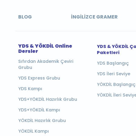
BLOG
İNGILIZCE GRAMER
YDS & YÖKDİL Online
YDS & YÖKDİL Ç
Dersler
Paketleri
Sıfırdan Akademik Çeviri
YDS Başlangıç
Grubu
YDS İleri Seviye
YDS Express Grubu
YÖKDİL Başlangıç
YDS Kampı
YÖKDİL İleri Seviy
YDS+YÖKDİL Hazırlık Grubu
YDS+YÖKDİL Kampı
YÖKDİL Hazırlık Grubu
YÖKDİL Kampı