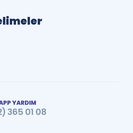
elimeler
PP YARDIM
2) 365 01 08