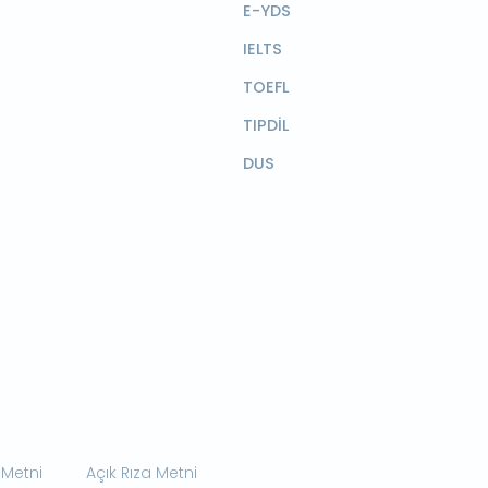
E-YDS
IELTS
TOEFL
TIPDİL
DUS
 Metni
Açık Rıza Metni