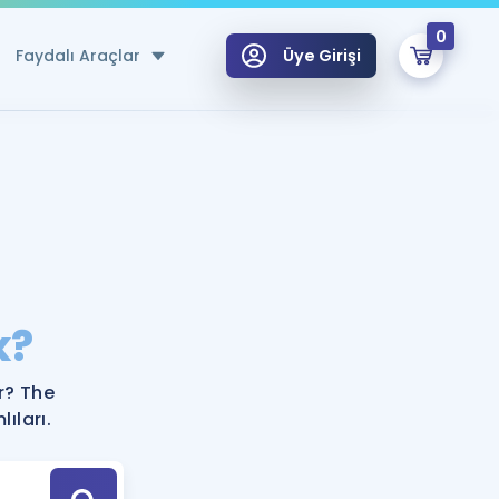
0
Faydalı Araçlar
Üye Girişi
klar
n Ücretsiz Kaynaklar
 için Özel Sözlük
Sepetin Şu An Boş.
ma
k?
uan Hesaplama Aracı
i Hoca ile seni sınava hazırlayacak onlarca eğitim seni bekliyor!
Şifremi Hatırlamıyorum
GİRİŞ YAP
r? The
azırlananlar için Öneriler
ıları.
kvimi
ÜYE DEĞİLİM
arı Tek Takvimde