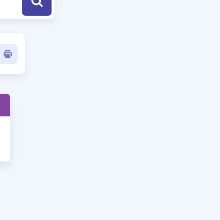
a Özel Fırsatlar
ınavlarla İlgili Haberler
er
 ve Konu Anlatımı