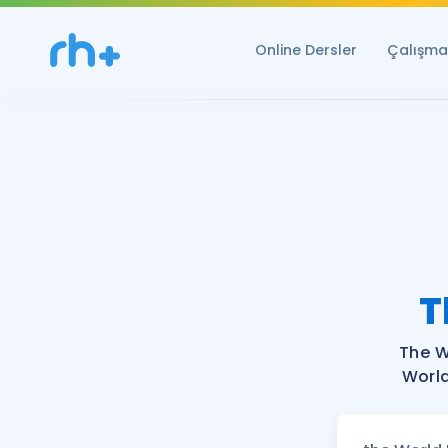
Online Dersler
Çalışma 
T
The W
World