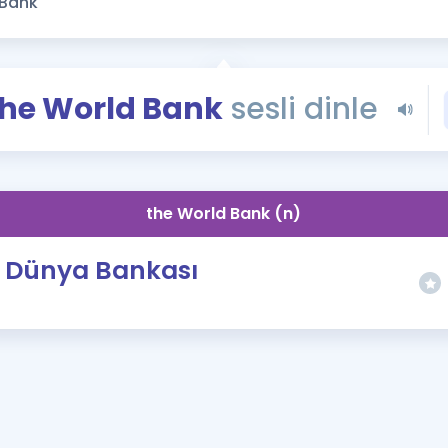
Kampanyalar
Eğitim ve Kitaplar
Blog
he World Bank
sesli dinle
YDS - YÖKDİL Tüm S
İngilizce Gram
İngilizce Gramer
the World Bank (n)
Dünya Bankası