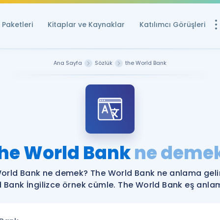
Paketleri
Kitaplar ve Kaynaklar
Katılımcı Görüşleri
Ücretsiz Kayna
Ana Sayfa
Sözlük
the World Bank
YDS ve YÖKDİL içi
Sözlük
İngilizce Sınavları
Puan Hesapla
he World Bank
ne deme
YDS ve YÖKDİL P
Remz
Rehberlik Aracı
orld Bank ne demek? The World Bank ne anlama geli
YDS ve YÖKDİL'e H
 Bank İngilizce örnek cümle. The World Bank eş anlaml
ÖSYM Sınav Ta
Tüm ÖSYM Sınavl