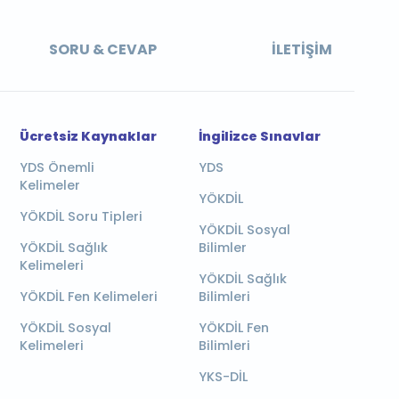
SORU & CEVAP
İLETIŞIM
Ücretsiz Kaynaklar
İngilizce Sınavlar
YDS Önemli
YDS
Kelimeler
YÖKDİL
YÖKDİL Soru Tipleri
YÖKDİL Sosyal
YÖKDİL Sağlık
Bilimler
Kelimeleri
YÖKDİL Sağlık
YÖKDİL Fen Kelimeleri
Bilimleri
YÖKDİL Sosyal
YÖKDİL Fen
Kelimeleri
Bilimleri
YKS-DİL