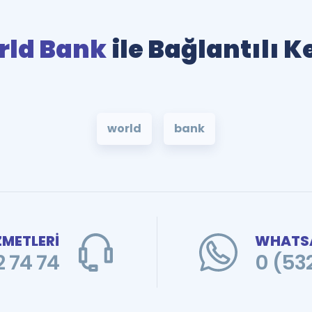
rld Bank
ile Bağlantılı K
world
bank
ZMETLERİ
WHATSA
 74 74
0 (53