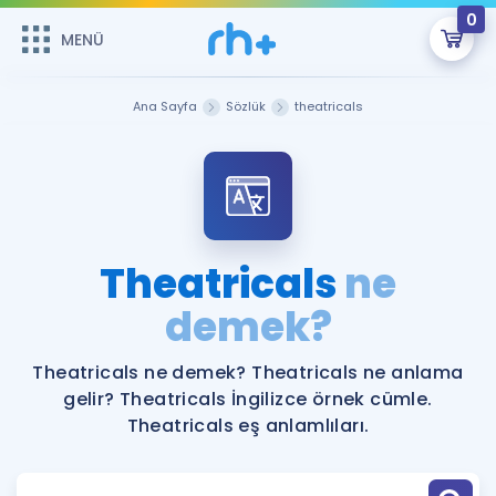
0
MENÜ
MENÜ
Üye Girişi
Ana Sayfa
Sözlük
theatricals
Online Dersler
Sepetin Şu An Boş.
Çalışma Paketleri
Remzi Hoca ile seni sınava hazırlayacak onlarca eğitim seni
bekliyor!
Kitaplar ve Kaynaklar
GİRİŞ YAP
Theatricals
ne
Katılımcı Görüşleri
demek?
Şifremi Hatırlamıyorum
ÜYE DEĞİLİM
Faydalı Araçlar
Theatricals ne demek? Theatricals ne anlama
gelir? Theatricals İngilizce örnek cümle.
Ücretsiz Kaynaklar
Blog
İngilizce Gramer
Theatricals eş anlamlıları.
Hakkımızda
Kariyer
Sözlük
Soru & Cevap
İletişim