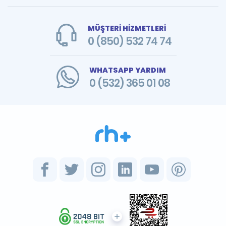
MÜŞTERİ HİZMETLERİ
0 (850) 532 74 74
WHATSAPP YARDIM
0 (532) 365 01 08