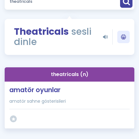
Puan Hesaplama
Rehberlik Aracı
Theatricals
sesli
ÖSYM Sınav Takvimi
dinle
Kampanyalar
Blog
theatricals (n)
İngilizce Gramer
amatör oyunlar
amatör sahne gösterisileri