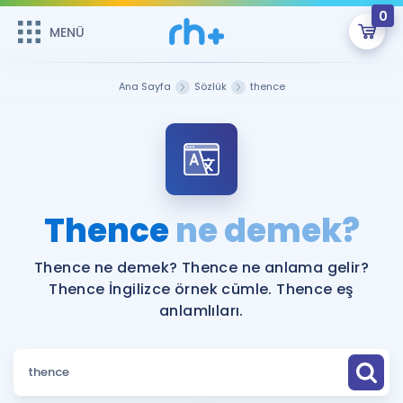
0
MENÜ
MENÜ
Üye Girişi
Ana Sayfa
Sözlük
thence
Online Dersler
Sepetin Şu An Boş.
Çalışma Paketleri
Remzi Hoca ile seni sınava hazırlayacak onlarca eğitim seni
bekliyor!
Kitaplar ve Kaynaklar
GİRİŞ YAP
Thence
ne demek?
Katılımcı Görüşleri
Şifremi Hatırlamıyorum
Thence ne demek? Thence ne anlama gelir?
Thence İngilizce örnek cümle. Thence eş
ÜYE DEĞİLİM
Faydalı Araçlar
anlamlıları.
Ücretsiz Kaynaklar
Blog
İngilizce Gramer
Hakkımızda
Kariyer
Sözlük
Soru & Cevap
İletişim