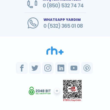
0 (850) 532 74 74
WHATSAPP YARDIM
0 (532) 365 01 08