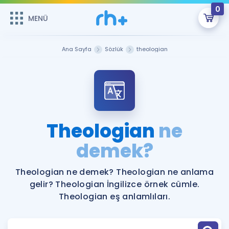
0
MENÜ
MENÜ
Üye Girişi
Ana Sayfa
Sözlük
theologian
Online Dersler
Sepetin Şu An Boş.
Çalışma Paketleri
Remzi Hoca ile seni sınava hazırlayacak onlarca eğitim seni
bekliyor!
Kitaplar ve Kaynaklar
GİRİŞ YAP
Theologian
ne
Katılımcı Görüşleri
demek?
Şifremi Hatırlamıyorum
ÜYE DEĞİLİM
Faydalı Araçlar
Theologian ne demek? Theologian ne anlama
gelir? Theologian İngilizce örnek cümle.
Ücretsiz Kaynaklar
Blog
İngilizce Gramer
Theologian eş anlamlıları.
Hakkımızda
Kariyer
Sözlük
Soru & Cevap
İletişim