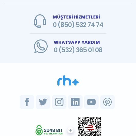
MÜŞTERİ HİZMETLERİ
0 (850) 532 74 74
WHATSAPP YARDIM
0 (532) 365 01 08