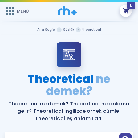
0
MENÜ
MENÜ
Üye Girişi
Ana Sayfa
Sözlük
theoretical
Online Dersler
Sepetin Şu An Boş.
Çalışma Paketleri
Remzi Hoca ile seni sınava hazırlayacak onlarca eğitim seni
bekliyor!
Kitaplar ve Kaynaklar
GİRİŞ YAP
Theoretical
ne
Katılımcı Görüşleri
demek?
Şifremi Hatırlamıyorum
ÜYE DEĞİLİM
Faydalı Araçlar
Theoretical ne demek? Theoretical ne anlama
gelir? Theoretical İngilizce örnek cümle.
Ücretsiz Kaynaklar
Blog
İngilizce Gramer
Theoretical eş anlamlıları.
Hakkımızda
Kariyer
Sözlük
Soru & Cevap
İletişim