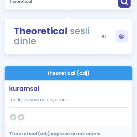
Puan Hesaplama
Rehberlik Aracı
Theoretical
sesli
ÖSYM Sınav Takvimi
dinle
Kampanyalar
Blog
theoretical (adj)
İngilizce Gramer
kuramsal
teorik, varsayıma dayanan
Theoretical (adj) ingilizce örnek cümle