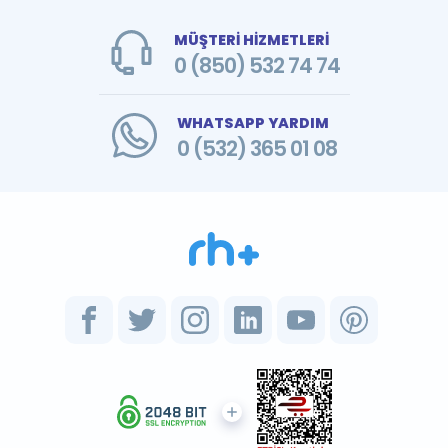
MÜŞTERİ HİZMETLERİ
0 (850) 532 74 74
WHATSAPP YARDIM
0 (532) 365 01 08