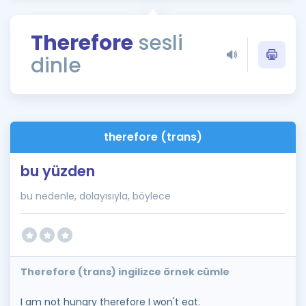
Puan Hesaplama
Therefore
sesli
Rehberlik Aracı
dinle
ÖSYM Sınav Takvimi
Kampanyalar
Blog
therefore (trans)
İngilizce Gramer
bu yüzden
bu nedenle, dolayısıyla, böylece
Therefore (trans) ingilizce örnek cümle
I am not hungry therefore I won't eat.