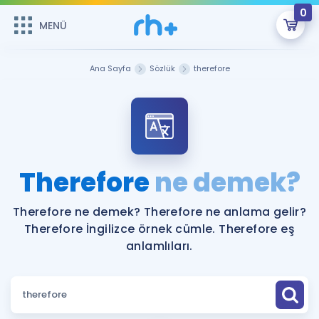
0
MENÜ
MENÜ
Üye Girişi
Ana Sayfa
Sözlük
therefore
Online Dersler
Sepetin Şu An Boş.
Çalışma Paketleri
Remzi Hoca ile seni sınava hazırlayacak onlarca eğitim seni
bekliyor!
Kitaplar ve Kaynaklar
GİRİŞ YAP
Therefore
ne demek?
Katılımcı Görüşleri
Şifremi Hatırlamıyorum
Therefore ne demek? Therefore ne anlama gelir?
Therefore İngilizce örnek cümle. Therefore eş
ÜYE DEĞİLİM
Faydalı Araçlar
anlamlıları.
Ücretsiz Kaynaklar
Blog
İngilizce Gramer
Hakkımızda
Kariyer
Sözlük
Soru & Cevap
İletişim