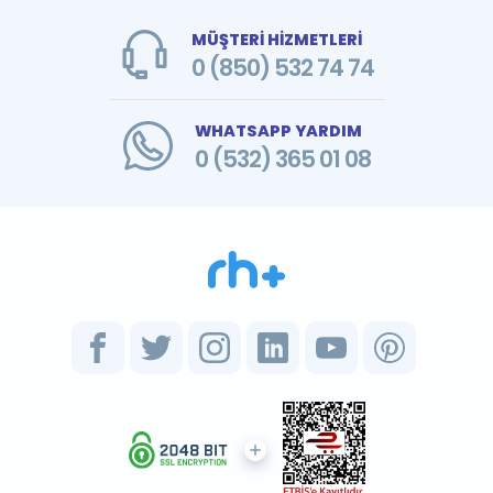
MÜŞTERİ HİZMETLERİ
0 (850) 532 74 74
WHATSAPP YARDIM
0 (532) 365 01 08