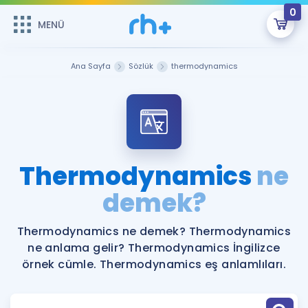
0
MENÜ
MENÜ
Üye Girişi
Ana Sayfa
Sözlük
thermodynamics
Online Dersler
Sepetin Şu An Boş.
Çalışma Paketleri
Remzi Hoca ile seni sınava hazırlayacak onlarca eğitim seni
bekliyor!
Kitaplar ve Kaynaklar
GİRİŞ YAP
Thermodynamics
ne
Katılımcı Görüşleri
demek?
Şifremi Hatırlamıyorum
ÜYE DEĞİLİM
Faydalı Araçlar
Thermodynamics ne demek? Thermodynamics
ne anlama gelir? Thermodynamics İngilizce
Ücretsiz Kaynaklar
Blog
İngilizce Gramer
örnek cümle. Thermodynamics eş anlamlıları.
Hakkımızda
Kariyer
Sözlük
Soru & Cevap
İletişim