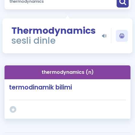
Puan Hesaplama
Rehberlik Aracı
Thermodynamics
ÖSYM Sınav Takvimi
sesli dinle
Kampanyalar
Blog
thermodynamics (n)
İngilizce Gramer
termodinamik bilimi