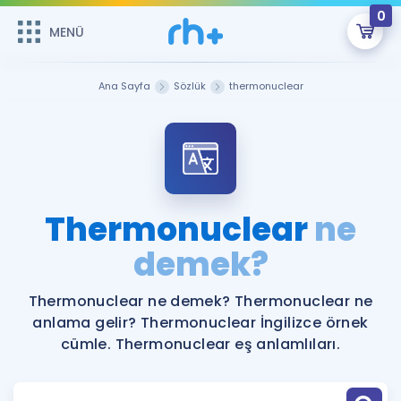
0
MENÜ
MENÜ
Üye Girişi
Ana Sayfa
Sözlük
thermonuclear
Online Dersler
Sepetin Şu An Boş.
Çalışma Paketleri
Remzi Hoca ile seni sınava hazırlayacak onlarca eğitim seni
bekliyor!
Kitaplar ve Kaynaklar
GİRİŞ YAP
Thermonuclear
ne
Katılımcı Görüşleri
demek?
Şifremi Hatırlamıyorum
ÜYE DEĞİLİM
Faydalı Araçlar
Thermonuclear ne demek? Thermonuclear ne
anlama gelir? Thermonuclear İngilizce örnek
Ücretsiz Kaynaklar
Blog
İngilizce Gramer
cümle. Thermonuclear eş anlamlıları.
Hakkımızda
Kariyer
Sözlük
Soru & Cevap
İletişim