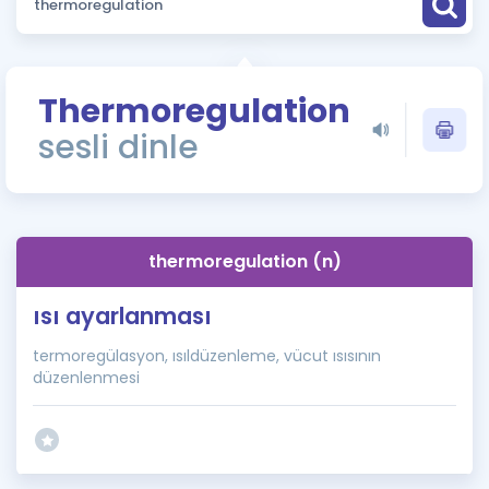
Puan Hesaplama
Rehberlik Aracı
Thermoregulation
ÖSYM Sınav Takvimi
sesli dinle
Kampanyalar
Blog
thermoregulation (n)
İngilizce Gramer
ısı ayarlanması
termoregülasyon, ısıldüzenleme, vücut ısısının
düzenlenmesi