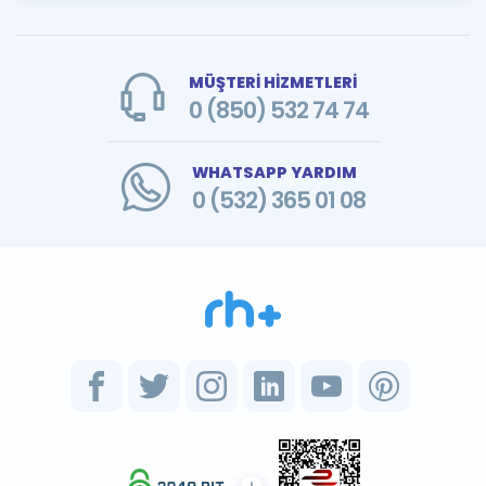
MÜŞTERİ HİZMETLERİ
0 (850) 532 74 74
WHATSAPP YARDIM
0 (532) 365 01 08