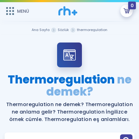
0
MENÜ
MENÜ
Üye Girişi
Ana Sayfa
Sözlük
thermoregulation
Online Dersler
Sepetin Şu An Boş.
Çalışma Paketleri
Remzi Hoca ile seni sınava hazırlayacak onlarca eğitim seni
bekliyor!
Kitaplar ve Kaynaklar
GİRİŞ YAP
Thermoregulation
ne
Katılımcı Görüşleri
demek?
Şifremi Hatırlamıyorum
ÜYE DEĞİLİM
Faydalı Araçlar
Thermoregulation ne demek? Thermoregulation
ne anlama gelir? Thermoregulation İngilizce
Ücretsiz Kaynaklar
Blog
İngilizce Gramer
örnek cümle. Thermoregulation eş anlamlıları.
Hakkımızda
Kariyer
Sözlük
Soru & Cevap
İletişim