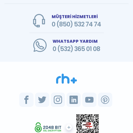
MÜŞTERİ HİZMETLERİ
0 (850) 532 74 74
WHATSAPP YARDIM
0 (532) 365 01 08