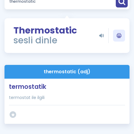
Puan Hesaplama
Rehberlik Aracı
Thermostatic
ÖSYM Sınav Takvimi
sesli dinle
Kampanyalar
Blog
thermostatic (adj)
İngilizce Gramer
termostatik
termostat ile ilgili