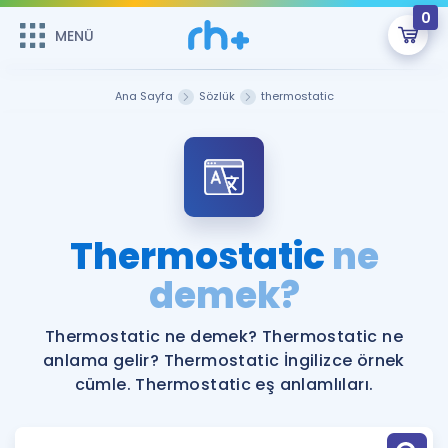
0
MENÜ
MENÜ
Üye Girişi
Ana Sayfa
Sözlük
thermostatic
Online Dersler
Sepetin Şu An Boş.
Çalışma Paketleri
Remzi Hoca ile seni sınava hazırlayacak onlarca eğitim seni
bekliyor!
Kitaplar ve Kaynaklar
GİRİŞ YAP
Thermostatic
ne
Katılımcı Görüşleri
demek?
Şifremi Hatırlamıyorum
ÜYE DEĞİLİM
Faydalı Araçlar
Thermostatic ne demek? Thermostatic ne
anlama gelir? Thermostatic İngilizce örnek
Ücretsiz Kaynaklar
Blog
İngilizce Gramer
cümle. Thermostatic eş anlamlıları.
Hakkımızda
Kariyer
Sözlük
Soru & Cevap
İletişim