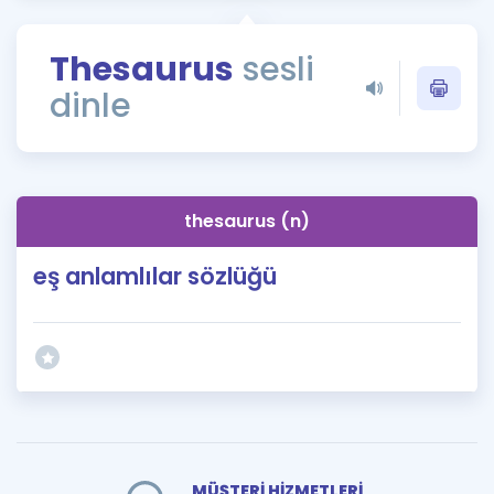
Puan Hesaplama
Thesaurus
sesli
Rehberlik Aracı
dinle
ÖSYM Sınav Takvimi
Kampanyalar
Blog
thesaurus (n)
İngilizce Gramer
eş anlamlılar sözlüğü
MÜŞTERİ HİZMETLERİ