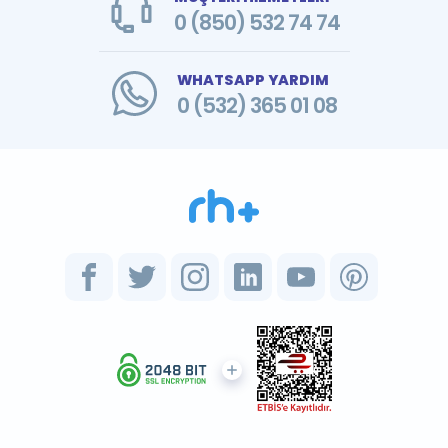
0 (850) 532 74 74
WHATSAPP YARDIM
0 (532) 365 01 08