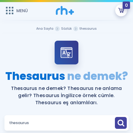
0
MENÜ
MENÜ
Üye Girişi
Ana Sayfa
Sözlük
thesaurus
Online Dersler
Sepetin Şu An Boş.
Çalışma Paketleri
Remzi Hoca ile seni sınava hazırlayacak onlarca eğitim seni
bekliyor!
Kitaplar ve Kaynaklar
GİRİŞ YAP
Thesaurus
ne demek?
Katılımcı Görüşleri
Şifremi Hatırlamıyorum
Thesaurus ne demek? Thesaurus ne anlama
gelir? Thesaurus İngilizce örnek cümle.
ÜYE DEĞİLİM
Faydalı Araçlar
Thesaurus eş anlamlıları.
Ücretsiz Kaynaklar
Blog
İngilizce Gramer
Hakkımızda
Kariyer
Sözlük
Soru & Cevap
İletişim