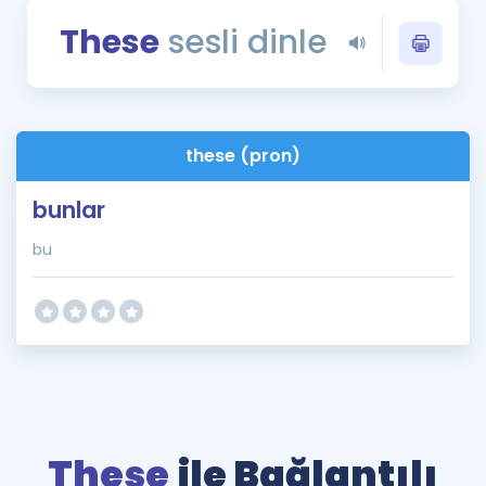
Puan Hesaplama
These
sesli dinle
Rehberlik Aracı
ÖSYM Sınav Takvimi
these (pron)
Kampanyalar
bunlar
Blog
bu
İngilizce Gramer
These
ile Bağlantılı