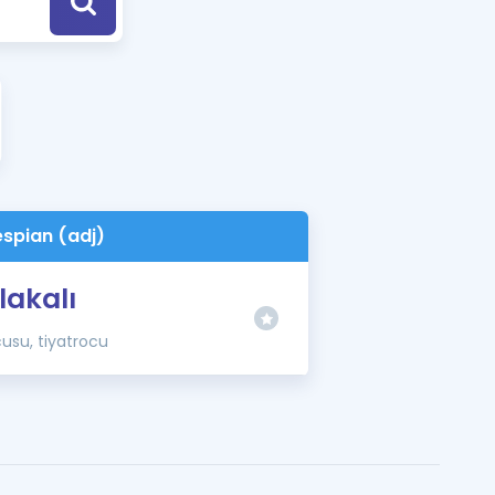
a Özel Fırsatlar
ınavlarla İlgili Haberler
er
 ve Konu Anlatımı
espian (adj)
lakalı
cusu, tiyatrocu