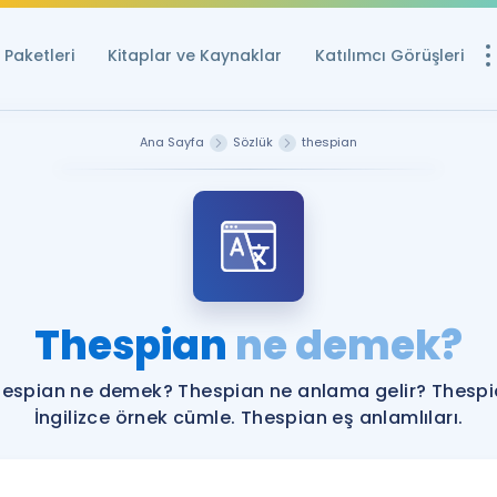
Paketleri
Kitaplar ve Kaynaklar
Katılımcı Görüşleri
Ücretsiz Kayna
Ana Sayfa
Sözlük
thespian
YDS ve YÖKDİL içi
Sözlük
İngilizce Sınavları
Puan Hesapla
Thespian
ne demek?
YDS ve YÖKDİL P
Remz
Rehberlik Aracı
espian ne demek? Thespian ne anlama gelir? Thesp
YDS ve YÖKDİL'e H
İngilizce örnek cümle. Thespian eş anlamlıları.
ÖSYM Sınav Ta
Tüm ÖSYM Sınavl