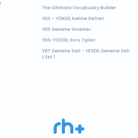
e
The Ultimate Vocabulary Builder
YDS - YÖKDİL Kelime Defteri
YDS Deneme Sınavları
YDS-YÖKDİL Soru Tipleri
YDT Deneme Seti - YKSDİL Deneme Seti
| Set 1