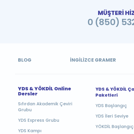
MÜŞTERİ Hİ
0 (850) 532
BLOG
İNGILIZCE GRAMER
YDS & YÖKDİL Online
YDS & YÖKDİL Ç
Dersler
Paketleri
Sıfırdan Akademik Çeviri
YDS Başlangıç
Grubu
YDS İleri Seviye
YDS Express Grubu
YÖKDİL Başlangıç
YDS Kampı