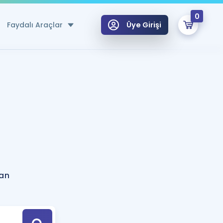
0
Faydalı Araçlar
Üye Girişi
klar
n Ücretsiz Kaynaklar
 için Özel Sözlük
Sepetin Şu An Boş.
ma
uan Hesaplama Aracı
i Hoca ile seni sınava hazırlayacak onlarca eğitim seni bekliyor!
Şifremi Hatırlamıyorum
GİRİŞ YAP
ian
azırlananlar için Öneriler
kvimi
ÜYE DEĞİLİM
arı Tek Takvimde