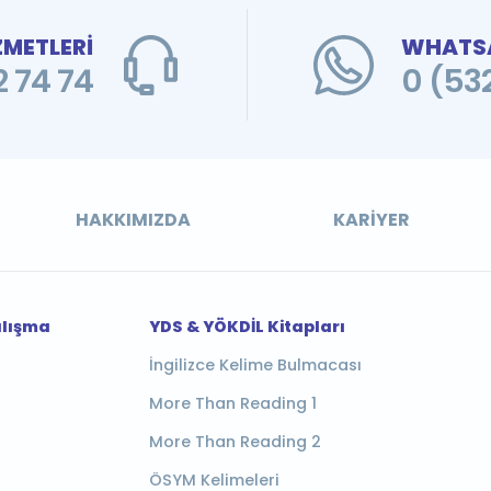
ZMETLERİ
WHATSA
 74 74
0 (53
HAKKIMIZDA
KARIYER
alışma
YDS & YÖKDİL Kitapları
İngilizce Kelime Bulmacası
More Than Reading 1
More Than Reading 2
ÖSYM Kelimeleri