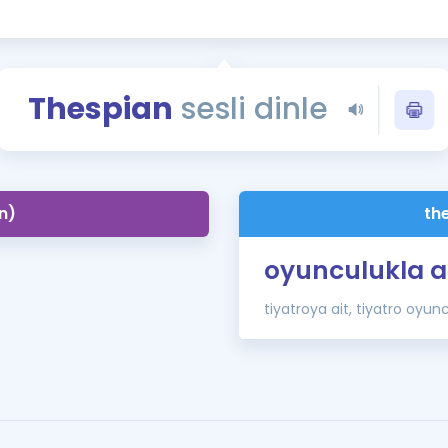
Kampanyalar
Eğitim ve Kitaplar
Blog
Thespian
sesli dinle
YDS - YÖKDİL Tüm S
İngilizce Gram
İngilizce Gramer
n)
th
oyunculukla a
tiyatroya ait, tiyatro oyun