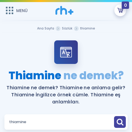
0
MENÜ
MENÜ
Üye Girişi
Ana Sayfa
Sözlük
thiamine
Online Dersler
Sepetin Şu An Boş.
Çalışma Paketleri
Remzi Hoca ile seni sınava hazırlayacak onlarca eğitim seni
bekliyor!
Kitaplar ve Kaynaklar
GİRİŞ YAP
Thiamine
ne demek?
Katılımcı Görüşleri
Şifremi Hatırlamıyorum
Thiamine ne demek? Thiamine ne anlama gelir?
Thiamine İngilizce örnek cümle. Thiamine eş
ÜYE DEĞİLİM
Faydalı Araçlar
anlamlıları.
Ücretsiz Kaynaklar
Blog
İngilizce Gramer
Hakkımızda
Kariyer
Sözlük
Soru & Cevap
İletişim