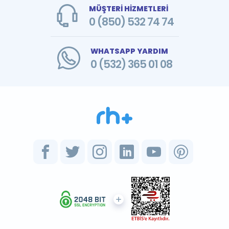
MÜŞTERİ HİZMETLERİ
0 (850) 532 74 74
WHATSAPP YARDIM
0 (532) 365 01 08