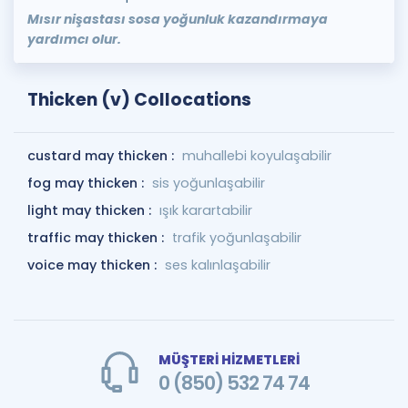
Mısır nişastası sosa yoğunluk kazandırmaya
yardımcı olur.
Thicken (v) Collocations
custard may thicken :
muhallebi koyulaşabilir
fog may thicken :
sis yoğunlaşabilir
light may thicken :
ışık karartabilir
traffic may thicken :
trafik yoğunlaşabilir
voice may thicken :
ses kalınlaşabilir
MÜŞTERİ HİZMETLERİ
0 (850) 532 74 74