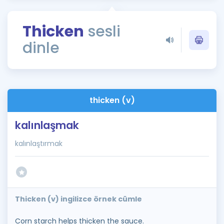
Puan Hesaplama
Thicken
sesli
Rehberlik Aracı
dinle
ÖSYM Sınav Takvimi
Kampanyalar
Blog
thicken (v)
İngilizce Gramer
kalınlaşmak
kalınlaştırmak
Thicken (v) ingilizce örnek cümle
Corn starch helps thicken the sauce.