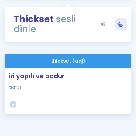
Puan Hesaplama
Thickset
sesli
Rehberlik Aracı
dinle
ÖSYM Sınav Takvimi
Kampanyalar
Blog
thickset (adj)
İngilizce Gramer
iri yapılı ve bodur
tıknaz