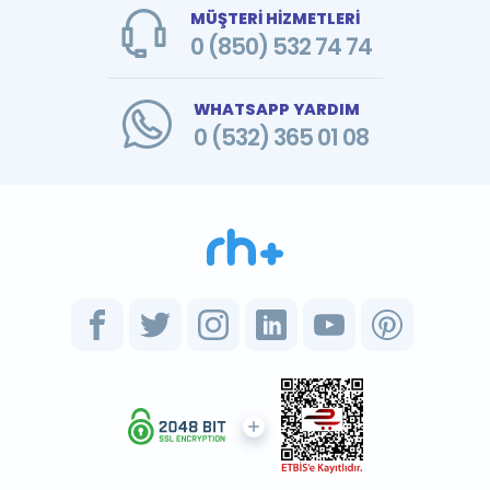
MÜŞTERİ HİZMETLERİ
0 (850) 532 74 74
WHATSAPP YARDIM
0 (532) 365 01 08