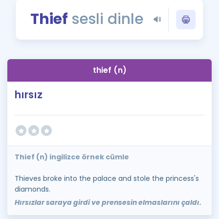
Puan Hesaplama
Thief
sesli dinle
Rehberlik Aracı
ÖSYM Sınav Takvimi
thief (n)
Kampanyalar
hırsız
Blog
İngilizce Gramer
Thief (n) ingilizce örnek cümle
Thieves broke into the palace and stole the princess's
diamonds.
Hırsızlar saraya girdi ve prensesin elmaslarını çaldı.