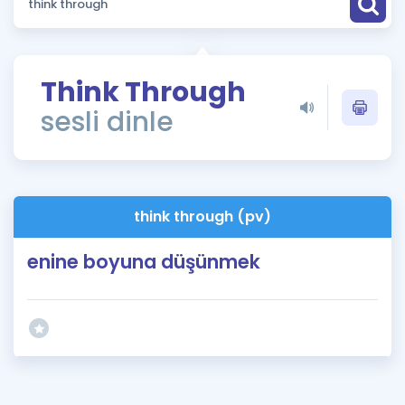
Puan Hesaplama
Rehberlik Aracı
Think Through
ÖSYM Sınav Takvimi
sesli dinle
Kampanyalar
Blog
think through (pv)
İngilizce Gramer
enine boyuna düşünmek