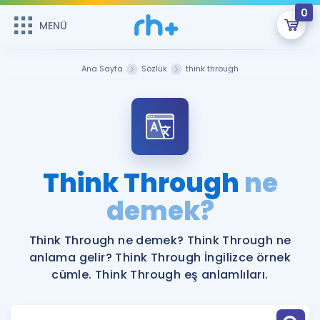
0
MENÜ
MENÜ
Üye Girişi
Ana Sayfa
Sözlük
think through
Online Dersler
Sepetin Şu An Boş.
Çalışma Paketleri
Remzi Hoca ile seni sınava hazırlayacak onlarca eğitim seni
bekliyor!
Kitaplar ve Kaynaklar
GİRİŞ YAP
Think Through
ne
Katılımcı Görüşleri
demek?
Şifremi Hatırlamıyorum
ÜYE DEĞİLİM
Faydalı Araçlar
Think Through ne demek? Think Through ne
anlama gelir? Think Through İngilizce örnek
Ücretsiz Kaynaklar
Blog
İngilizce Gramer
cümle. Think Through eş anlamlıları.
Hakkımızda
Kariyer
Sözlük
Soru & Cevap
İletişim