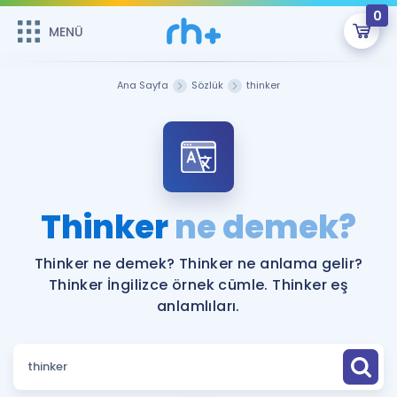
0
MENÜ
MENÜ
Üye Girişi
Ana Sayfa
Sözlük
thinker
Online Dersler
Sepetin Şu An Boş.
Çalışma Paketleri
Remzi Hoca ile seni sınava hazırlayacak onlarca eğitim seni
bekliyor!
Kitaplar ve Kaynaklar
GİRİŞ YAP
Thinker
ne demek?
Katılımcı Görüşleri
Şifremi Hatırlamıyorum
Thinker ne demek? Thinker ne anlama gelir?
Thinker İngilizce örnek cümle. Thinker eş
ÜYE DEĞİLİM
Faydalı Araçlar
anlamlıları.
Ücretsiz Kaynaklar
Blog
İngilizce Gramer
Hakkımızda
Kariyer
Sözlük
Soru & Cevap
İletişim