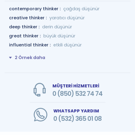
contemporary thinker :
çağdaş düşünür
creative thinker :
yaratıcı düşünür
deep thinker :
derin düşünür
great thinker :
büyük düşünür
influential thinker :
etkili düşünür
2 Örnek daha
MÜŞTERİ HİZMETLERİ
0 (850) 532 74 74
WHATSAPP YARDIM
0 (532) 365 01 08