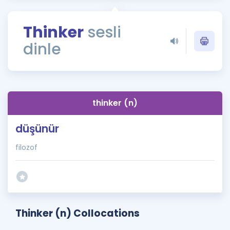
Puan Hesaplama
Thinker
sesli
Rehberlik Aracı
dinle
ÖSYM Sınav Takvimi
Kampanyalar
Blog
thinker (n)
İngilizce Gramer
düşünür
filozof
Thinker (n) Collocations