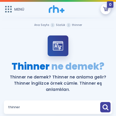
0
MENÜ
MENÜ
Üye Girişi
Ana Sayfa
Sözlük
thinner
Online Dersler
Sepetin Şu An Boş.
Çalışma Paketleri
Remzi Hoca ile seni sınava hazırlayacak onlarca eğitim seni
bekliyor!
Kitaplar ve Kaynaklar
GİRİŞ YAP
Thinner
ne demek?
Katılımcı Görüşleri
Şifremi Hatırlamıyorum
Thinner ne demek? Thinner ne anlama gelir?
Thinner İngilizce örnek cümle. Thinner eş
ÜYE DEĞİLİM
Faydalı Araçlar
anlamlıları.
Ücretsiz Kaynaklar
Blog
İngilizce Gramer
Hakkımızda
Kariyer
Sözlük
Soru & Cevap
İletişim