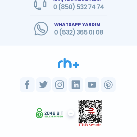
0 (850) 532 74 74
WHATSAPP YARDIM
0 (532) 365 01 08