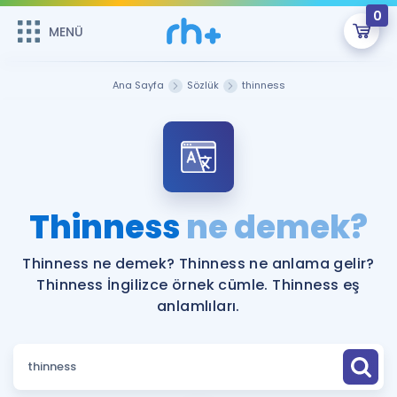
0
MENÜ
MENÜ
Üye Girişi
Ana Sayfa
Sözlük
thinness
Online Dersler
Sepetin Şu An Boş.
Çalışma Paketleri
Remzi Hoca ile seni sınava hazırlayacak onlarca eğitim seni
bekliyor!
Kitaplar ve Kaynaklar
GİRİŞ YAP
Thinness
ne demek?
Katılımcı Görüşleri
Şifremi Hatırlamıyorum
Thinness ne demek? Thinness ne anlama gelir?
Thinness İngilizce örnek cümle. Thinness eş
ÜYE DEĞİLİM
Faydalı Araçlar
anlamlıları.
Ücretsiz Kaynaklar
Blog
İngilizce Gramer
Hakkımızda
Kariyer
Sözlük
Soru & Cevap
İletişim