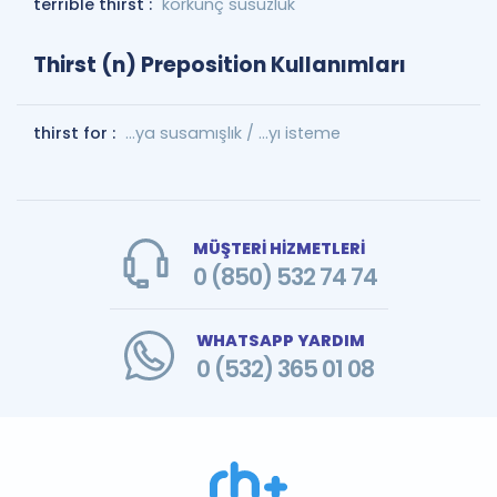
terrible thirst :
korkunç susuzluk
Thirst (n) Preposition Kullanımları
thirst for :
...ya susamışlık / ...yı isteme
MÜŞTERİ HİZMETLERİ
0 (850) 532 74 74
WHATSAPP YARDIM
0 (532) 365 01 08