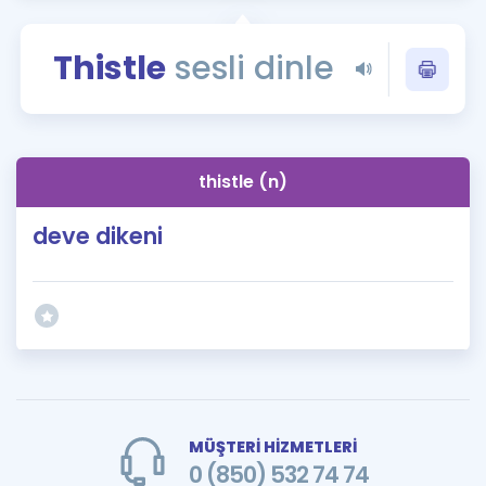
Puan Hesaplama
Thistle
sesli dinle
Rehberlik Aracı
ÖSYM Sınav Takvimi
Kampanyalar
thistle (n)
Blog
deve dikeni
İngilizce Gramer
MÜŞTERİ HİZMETLERİ
0 (850) 532 74 74