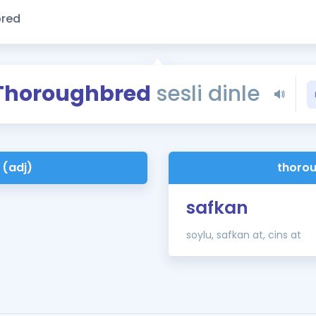
Kampanyalar
Eğitim ve Kitaplar
Blog
YDS - YÖKDİL Tüm S
Thoroughbred
sesli dinle
İngilizce Gram
İngilizce Gramer
 (adj)
thorou
safkan
soylu, safkan at, cins at