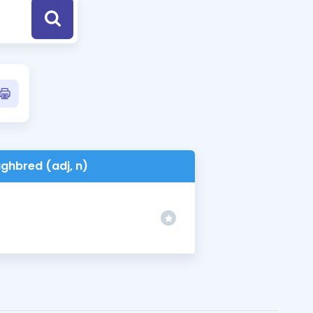
a Özel Fırsatlar
ınavlarla İlgili Haberler
er
 ve Konu Anlatımı
ghbred (adj, n)