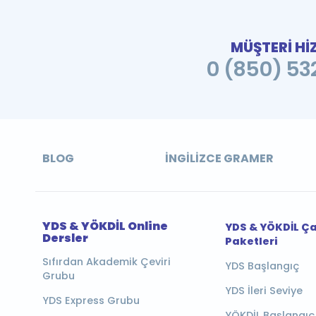
MÜŞTERİ Hİ
0 (850) 532
BLOG
İNGILIZCE GRAMER
YDS & YÖKDİL Online
YDS & YÖKDİL Ç
Dersler
Paketleri
Sıfırdan Akademik Çeviri
YDS Başlangıç
Grubu
YDS İleri Seviye
YDS Express Grubu
YÖKDİL Başlangıç