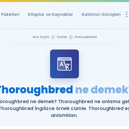
Paketleri
Kitaplar ve Kaynaklar
Katılımcı Görüşleri
Ücretsiz Kayna
Ana Sayfa
Sözlük
thoroughbred
YDS ve YÖKDİL içi
Sözlük
İngilizce Sınavları
Puan Hesapla
Thoroughbred
ne demek
YDS ve YÖKDİL P
Remz
Rehberlik Aracı
oroughbred ne demek? Thoroughbred ne anlama gel
YDS ve YÖKDİL'e H
Thoroughbred İngilizce örnek cümle. Thoroughbred e
anlamlıları.
ÖSYM Sınav Ta
Tüm ÖSYM Sınavl