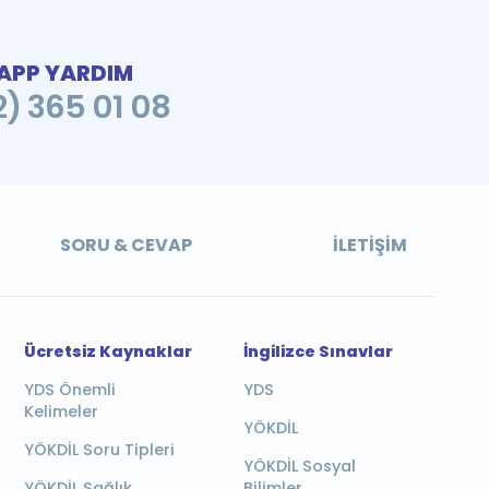
PP YARDIM
2) 365 01 08
SORU & CEVAP
İLETIŞIM
Ücretsiz Kaynaklar
İngilizce Sınavlar
YDS Önemli
YDS
Kelimeler
YÖKDİL
YÖKDİL Soru Tipleri
YÖKDİL Sosyal
YÖKDİL Sağlık
Bilimler