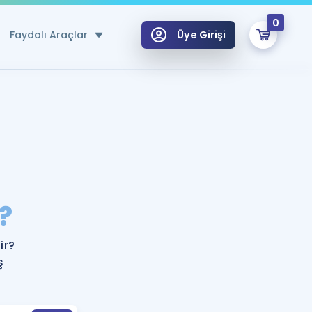
0
Faydalı Araçlar
Üye Girişi
klar
n Ücretsiz Kaynaklar
 için Özel Sözlük
Sepetin Şu An Boş.
ma
?
uan Hesaplama Aracı
i Hoca ile seni sınava hazırlayacak onlarca eğitim seni bekliyor!
Şifremi Hatırlamıyorum
GİRİŞ YAP
ir?
azırlananlar için Öneriler
ş
kvimi
ÜYE DEĞİLİM
arı Tek Takvimde