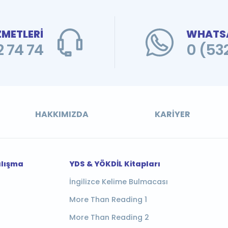
ZMETLERİ
WHATSA
 74 74
0 (53
HAKKIMIZDA
KARIYER
alışma
YDS & YÖKDİL Kitapları
İngilizce Kelime Bulmacası
More Than Reading 1
More Than Reading 2