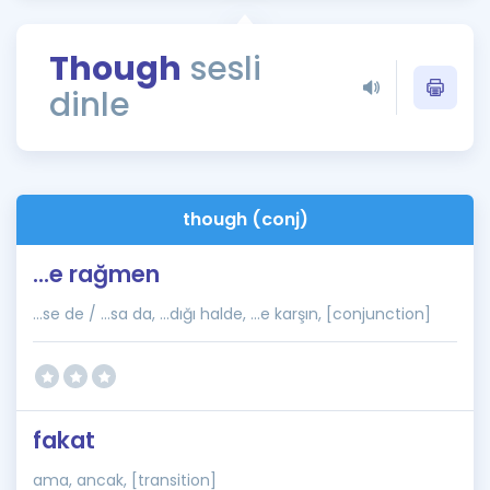
Puan Hesaplama
Though
sesli
Rehberlik Aracı
dinle
ÖSYM Sınav Takvimi
Kampanyalar
Blog
though (conj)
İngilizce Gramer
...e rağmen
...se de / ...sa da, ...dığı halde, ...e karşın, [conjunction]
fakat
ama, ancak, [transition]