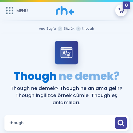
0
MENÜ
MENÜ
Üye Girişi
Ana Sayfa
Sözlük
though
Online Dersler
Sepetin Şu An Boş.
Çalışma Paketleri
Remzi Hoca ile seni sınava hazırlayacak onlarca eğitim seni
bekliyor!
Kitaplar ve Kaynaklar
GİRİŞ YAP
Though
ne demek?
Katılımcı Görüşleri
Şifremi Hatırlamıyorum
Though ne demek? Though ne anlama gelir?
Though İngilizce örnek cümle. Though eş
ÜYE DEĞİLİM
Faydalı Araçlar
anlamlıları.
Ücretsiz Kaynaklar
Blog
İngilizce Gramer
Hakkımızda
Kariyer
Sözlük
Soru & Cevap
İletişim