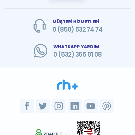
MÜŞTERİ HİZMETLERİ
0 (850) 532 74 74
WHATSAPP YARDIM
0 (532) 365 01 08