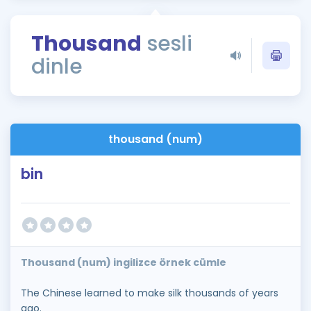
Puan Hesaplama
Thousand
sesli
Rehberlik Aracı
dinle
ÖSYM Sınav Takvimi
Kampanyalar
Blog
thousand (num)
İngilizce Gramer
bin
Thousand (num) ingilizce örnek cümle
The Chinese learned to make silk thousands of years
ago.