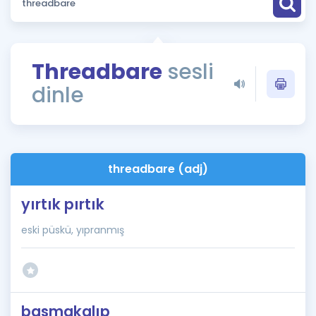
Puan Hesaplama
Rehberlik Aracı
Threadbare
sesli
ÖSYM Sınav Takvimi
dinle
Kampanyalar
Blog
threadbare (adj)
İngilizce Gramer
yırtık pırtık
eski püskü, yıpranmış
basmakalıp