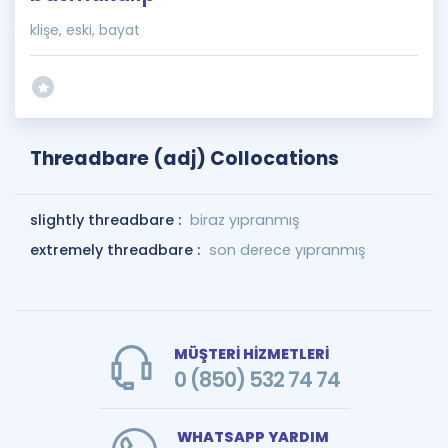
klişe, eski, bayat
Threadbare (adj) Collocations
slightly threadbare :
biraz yıpranmış
extremely threadbare :
son derece yıpranmış
MÜŞTERİ HİZMETLERİ
0 (850) 532 74 74
WHATSAPP YARDIM