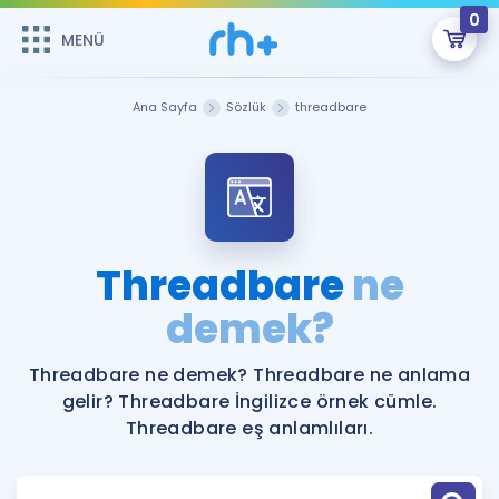
0
MENÜ
MENÜ
Üye Girişi
Ana Sayfa
Sözlük
threadbare
Online Dersler
Sepetin Şu An Boş.
Çalışma Paketleri
Remzi Hoca ile seni sınava hazırlayacak onlarca eğitim seni
bekliyor!
Kitaplar ve Kaynaklar
GİRİŞ YAP
Threadbare
ne
Katılımcı Görüşleri
demek?
Şifremi Hatırlamıyorum
ÜYE DEĞİLİM
Faydalı Araçlar
Threadbare ne demek? Threadbare ne anlama
gelir? Threadbare İngilizce örnek cümle.
Ücretsiz Kaynaklar
Blog
İngilizce Gramer
Threadbare eş anlamlıları.
Hakkımızda
Kariyer
Sözlük
Soru & Cevap
İletişim