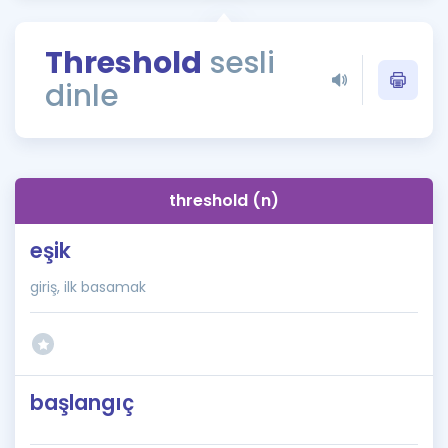
Puan Hesaplama
Threshold
sesli
Rehberlik Aracı
dinle
ÖSYM Sınav Takvimi
Kampanyalar
Blog
threshold (n)
İngilizce Gramer
eşik
giriş, ilk basamak
başlangıç