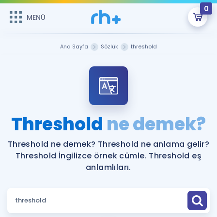
0
MENÜ
MENÜ
Üye Girişi
Ana Sayfa
Sözlük
threshold
Online Dersler
Sepetin Şu An Boş.
Çalışma Paketleri
Remzi Hoca ile seni sınava hazırlayacak onlarca eğitim seni
bekliyor!
Kitaplar ve Kaynaklar
GİRİŞ YAP
Threshold
ne demek?
Katılımcı Görüşleri
Şifremi Hatırlamıyorum
Threshold ne demek? Threshold ne anlama gelir?
Threshold İngilizce örnek cümle. Threshold eş
ÜYE DEĞİLİM
Faydalı Araçlar
anlamlıları.
Ücretsiz Kaynaklar
Blog
İngilizce Gramer
Hakkımızda
Kariyer
Sözlük
Soru & Cevap
İletişim