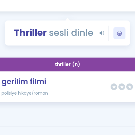
Kampanyalar
Eğitim ve Kitaplar
Blog
Thriller
sesli dinle
YDS - YÖKDİL Tüm S
İngilizce Gram
İngilizce Gramer
thriller (n)
gerilim filmi
polisiye hikaye/roman