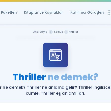
Paketleri
Kitaplar ve Kaynaklar
Katılımcı Görüşleri
Ücretsiz Kayna
Ana Sayfa
Sözlük
thriller
YDS ve YÖKDİL içi
Sözlük
İngilizce Sınavları
Puan Hesapla
Thriller
ne demek?
YDS ve YÖKDİL P
Remz
Rehberlik Aracı
er ne demek? Thriller ne anlama gelir? Thriller İngilizc
YDS ve YÖKDİL'e H
cümle. Thriller eş anlamlıları.
ÖSYM Sınav Ta
Tüm ÖSYM Sınavl