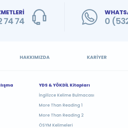
ZMETLERİ
WHATSA
 74 74
0 (53
HAKKIMIZDA
KARIYER
alışma
YDS & YÖKDİL Kitapları
İngilizce Kelime Bulmacası
More Than Reading 1
More Than Reading 2
ÖSYM Kelimeleri