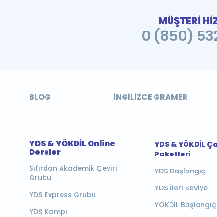
MÜŞTERİ Hİ
0 (850) 532
BLOG
İNGILIZCE GRAMER
YDS & YÖKDİL Online
YDS & YÖKDİL Ç
Dersler
Paketleri
Sıfırdan Akademik Çeviri
YDS Başlangıç
Grubu
YDS İleri Seviye
YDS Express Grubu
YÖKDİL Başlangıç
YDS Kampı