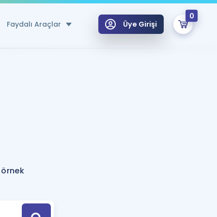
0
Faydalı Araçlar
Üye Girişi
klar
n Ücretsiz Kaynaklar
 için Özel Sözlük
Sepetin Şu An Boş.
ma
uan Hesaplama Aracı
i Hoca ile seni sınava hazırlayacak onlarca eğitim seni bekliyor!
Şifremi Hatırlamıyorum
GİRİŞ YAP
e örnek
azırlananlar için Öneriler
kvimi
ÜYE DEĞİLİM
arı Tek Takvimde