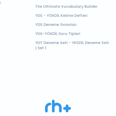
e
The Ultimate Vocabulary Builder
YDS - YÖKDİL Kelime Defteri
YDS Deneme Sınavları
YDS-YÖKDİL Soru Tipleri
YDT Deneme Seti - YKSDİL Deneme Seti
| Set 1