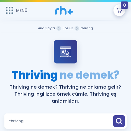
0
MENÜ
MENÜ
Üye Girişi
Ana Sayfa
Sözlük
thriving
Online Dersler
Sepetin Şu An Boş.
Çalışma Paketleri
Remzi Hoca ile seni sınava hazırlayacak onlarca eğitim seni
bekliyor!
Kitaplar ve Kaynaklar
GİRİŞ YAP
Thriving
ne demek?
Katılımcı Görüşleri
Şifremi Hatırlamıyorum
Thriving ne demek? Thriving ne anlama gelir?
Thriving İngilizce örnek cümle. Thriving eş
ÜYE DEĞİLİM
Faydalı Araçlar
anlamlıları.
Ücretsiz Kaynaklar
Blog
İngilizce Gramer
Hakkımızda
Kariyer
Sözlük
Soru & Cevap
İletişim