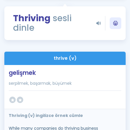
Puan Hesaplama
Thriving
sesli
Rehberlik Aracı
dinle
ÖSYM Sınav Takvimi
Kampanyalar
Blog
thrive (v)
İngilizce Gramer
gelişmek
serpilmek, başarmak, büyümek
Thriving (v) ingilizce örnek cümle
While many companies do thriving business