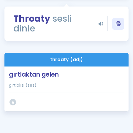
Puan Hesaplama
Throaty
sesli
Rehberlik Aracı
dinle
ÖSYM Sınav Takvimi
Kampanyalar
Blog
throaty (adj)
İngilizce Gramer
gırtlaktan gelen
gırtlaksı (ses)