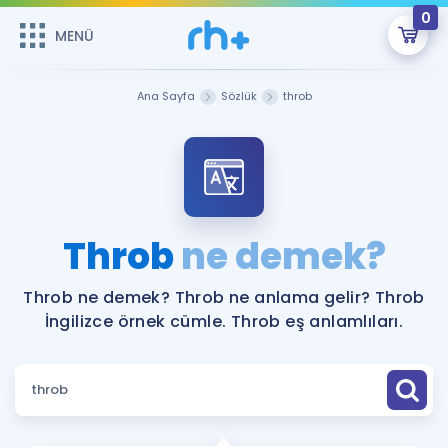
0
MENÜ
MENÜ
Üye Girişi
Ana Sayfa
Sözlük
throb
Online Dersler
Sepetin Şu An Boş.
Çalışma Paketleri
Remzi Hoca ile seni sınava hazırlayacak onlarca eğitim seni
bekliyor!
Kitaplar ve Kaynaklar
GİRİŞ YAP
Throb
ne demek?
Katılımcı Görüşleri
Şifremi Hatırlamıyorum
Throb ne demek? Throb ne anlama gelir? Throb
İngilizce örnek cümle. Throb eş anlamlıları.
ÜYE DEĞİLİM
Faydalı Araçlar
Ücretsiz Kaynaklar
Blog
İngilizce Gramer
Hakkımızda
Kariyer
Sözlük
Soru & Cevap
İletişim