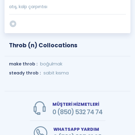
atış, kalp çarpıntısı
Throb (n) Collocations
make throb :
boğulmak
steady throb :
sabit kısma
MÜŞTERİ HİZMETLERİ
0 (850) 532 74 74
WHATSAPP YARDIM