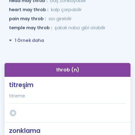
head may throb :
baş zonklayabilir
heart may throb :
kalp çarpabilir
pain may throb :
acı girebilir
temple may throb :
şakak nabız gibi atabilir
1 Örnek daha
throb (n)
titreşim
titreme
zonklama