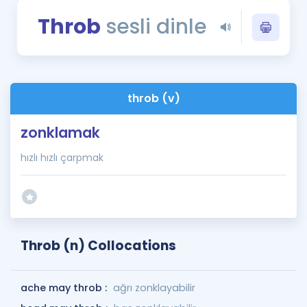
Puan Hesaplama
Throb
sesli dinle
Rehberlik Aracı
ÖSYM Sınav Takvimi
throb (v)
Kampanyalar
zonklamak
Blog
hızlı hızlı çarpmak
İngilizce Gramer
Throb (n) Collocations
ache may throb :
ağrı zonklayabilir