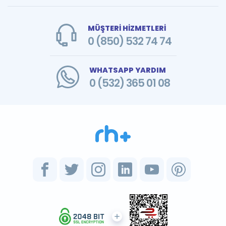
MÜŞTERİ HİZMETLERİ
0 (850) 532 74 74
WHATSAPP YARDIM
0 (532) 365 01 08