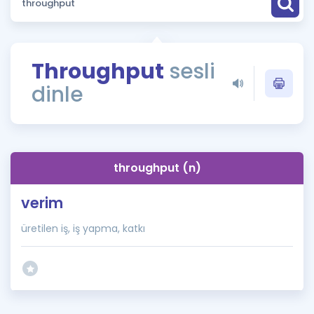
Puan Hesaplama
Rehberlik Aracı
Throughput
sesli
ÖSYM Sınav Takvimi
dinle
Kampanyalar
Blog
throughput (n)
İngilizce Gramer
verim
üretilen iş, iş yapma, katkı