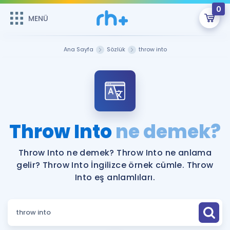
0
MENÜ
MENÜ
Üye Girişi
Ana Sayfa
Sözlük
throw into
Online Dersler
Sepetin Şu An Boş.
Çalışma Paketleri
Remzi Hoca ile seni sınava hazırlayacak onlarca eğitim seni
bekliyor!
Kitaplar ve Kaynaklar
GİRİŞ YAP
Throw Into
ne demek?
Katılımcı Görüşleri
Şifremi Hatırlamıyorum
Throw Into ne demek? Throw Into ne anlama
gelir? Throw Into İngilizce örnek cümle. Throw
ÜYE DEĞİLİM
Faydalı Araçlar
Into eş anlamlıları.
Ücretsiz Kaynaklar
Blog
İngilizce Gramer
Hakkımızda
Kariyer
Sözlük
Soru & Cevap
İletişim