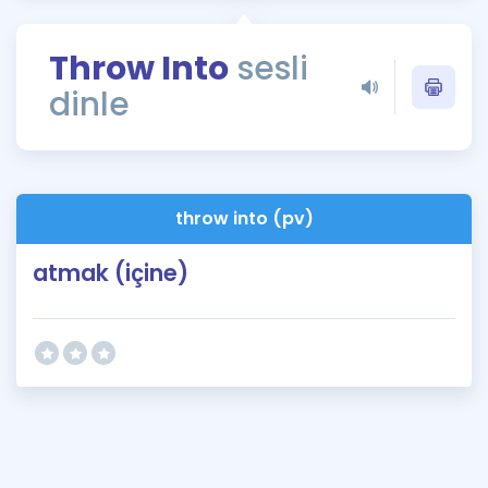
Puan Hesaplama
Throw Into
sesli
Rehberlik Aracı
dinle
ÖSYM Sınav Takvimi
Kampanyalar
Blog
throw into (pv)
İngilizce Gramer
atmak (içine)